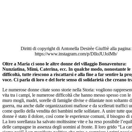
Diritti di copyright di Antonella Desirèe Giuffrè alla pagina:
https://www.instagram.com/p/DIloJUJolMb/
Oltre a Maria ci sono le altre donne del villaggio Bonaventura:
Nunziatina, Mimì, Caterina, ecc. In qualche modo, nonostante le 
difficoltà, tutte riescono a riscattarsi e alla fine a far sentire la pr
voce. Ci parla di loro e del forte senso di solidarietà che creano tr
Le numerose donne citate sono storie nella Storia: vogliono rappresent
vita tra i campi, le numerose difficoltà che hanno messo spesso con le 
muro mogli, madri, sorelle di famiglie divise e dilaniate non soltanto d
guerra, ma anche dalle organizzazioni mafiose e da scellerati traffici 
come quello della vendita dei bambini nelle solfatare. A unire tutte qu
donne è stato il dolore, così come le esperienze comuni, il bisogno di
La loro sorellanza ha salvato moltissime vite e ha reso possibile l’equil
delle campagne in assenza degli uomini al fronte. Il loro grido “La c