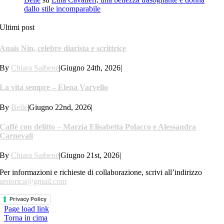
dallo stile incomparabile
Ultimi post
Anaïs Nin, celebre diarista e scrittrice
By
Chiara Saibene
|
Giugno 24th, 2026
|
La vita sempre – Elena Varvello
By
Belle
|
Giugno 22nd, 2026
|
Caffè con delitto – Marzia Elisabetta Polacco e Alessandra
Carnevali
By
Chiara Saibene
|
Giugno 21st, 2026
|
Per informazioni e richieste di collaborazione, scrivi all’indirizzo
arstorica@gmail.com
Privacy Policy
Page load link
Torna in cima