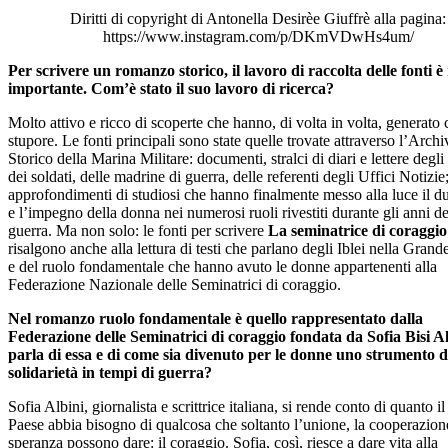
Diritti di copyright di Antonella Desirèe Giuffrè alla pagina:
https://www.instagram.com/p/DKmVDwHs4um/
Per scrivere un romanzo storico, il lavoro di raccolta delle fonti è
importante. Com’è stato il suo lavoro di ricerca?
Molto attivo e ricco di scoperte che hanno, di volta in volta, generato c
stupore. Le fonti principali sono state quelle trovate attraverso l’Archi
Storico della Marina Militare: documenti, stralci di diari e lettere degli u
dei soldati, delle madrine di guerra, delle referenti degli Uffici Notizie;
approfondimenti di studiosi che hanno finalmente messo alla luce il d
e l’impegno della donna nei numerosi ruoli rivestiti durante gli anni de
guerra. Ma non solo: le fonti per scrivere
La seminatrice di coraggio
risalgono anche alla lettura di testi che parlano degli Iblei nella Gran
e del ruolo fondamentale che hanno avuto le donne appartenenti alla
Federazione Nazionale delle Seminatrici di coraggio.
Nel romanzo ruolo fondamentale è quello rappresentato dalla
Federazione delle Seminatrici di coraggio fondata da Sofia Bisi Al
parla di essa e di come sia divenuto per le donne uno strumento di
solidarietà in tempi di guerra?
Sofia Albini, giornalista e scrittrice italiana, si rende conto di quanto il
Paese abbia bisogno di qualcosa che soltanto l’unione, la cooperazione
speranza possono dare: il coraggio. Sofia, così, riesce a dare vita alla