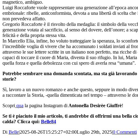
magnetico, ambiguo.
Luigi Roccaforte vuole rappresentare una generazione all’epoca anco
embrionale: ribelle, anticonformista, devota a una libertà di scelta che 
non prevedeva affatto.
Gregorio Roccaforte è il risvolto della medaglia: il simbolo della vecc
generazione votata al sacrificio, al senso del dovere, dell’onore; a scap
felicità e della propria stessa vita.
In Marcello Elia, infine, ho voluto tratteggiare la speranza, lo sconfort
l’incredibile voglia di vivere che ha accomunato i soldati inviati al fro
attraverso le sue lettere scritte in un italiano non perfetto, ma ricche d
capaci di toccare il cuore di Maria, diventa il suo rifugio. In lui, Maria
quella forza e quella debolezza con cui spero di averla resa “umana”.
Potrebbe sembrare una domanda scontata, ma sta già lavorando
storie?
Sì, lavoro a un nuovo romanzo e anche questo, seppure in modo diver
a raccontare la Storia, -quella dimenticata nel tempo – attraverso le do
Scopri
qua
la pagina Instagram di
Antonella Desirèe Giuffrè
!
Se ti è piaciuto il mio articolo, ti andrebbe di offrirmi una bella ci
calda? Clicca qui:
Belle84
Di
Belle
|
2025-08-26T15:25:27+02:00
Luglio 29th, 2025
|
0 Commenti