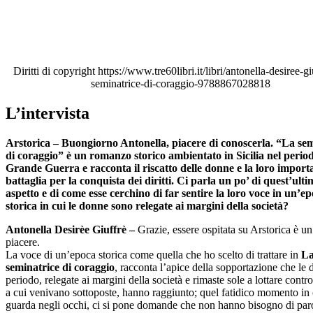
Diritti di copyright https://www.tre60libri.it/libri/antonella-desiree-gi
seminatrice-di-coraggio-9788867028818
L’intervista
Arstorica – Buongiorno Antonella, piacere di conoscerla. “La sem
di coraggio” è un romanzo storico ambientato in Sicilia nel period
Grande Guerra e racconta il riscatto delle donne e la loro import
battaglia per la conquista dei diritti. Ci parla un po’ di quest’ult
aspetto e di come esse cerchino di far sentire la loro voce in un’e
storica in cui le donne sono relegate ai margini della società?
Antonella Desirèe Giuffrè –
Grazie, essere ospitata su Arstorica è un
piacere.
La voce di un’epoca storica come quella che ho scelto di trattare in
L
seminatrice di coraggio
, racconta l’apice della sopportazione che le
periodo, relegate ai margini della società e rimaste sole a lottare contro
a cui venivano sottoposte, hanno raggiunto; quel fatidico momento in c
guarda negli occhi, ci si pone domande che non hanno bisogno di paro