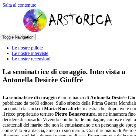
Salta al contenuto
Toggle Navigation
Le nostre pillole
Le nostre interviste
Le nostre recensioni
La seminatrice di coraggio. Intervista a
Antonella Desirèe Giuffrè
La seminatrice di coraggio
è un romanzo di
Antonella Desirèe Giu
pubblicato da tre60 editore. Sullo sfondo della Prima Guerra Mondial
raccontata la storia di
Maria Roccaforte
, maestra che, dopo avere co
il ricco proprietario terriero
Pietro Bonaventura
, se ne innamora fino
decidere di sposarlo. Vivendo con lui tra le montagne, conosce degli a
caratteriali del marito che non la entusiasmano e un personaggio spreg
come Vito Scardaccia, amico di suo marito. Con il richiamo di Pietro s
di guerra, sarà lei a doversi occupare di casa Bonaventura e delle prop