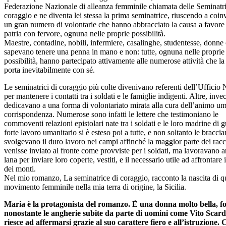
Federazione Nazionale di alleanza femminile chiamata delle Seminatri
coraggio e ne diventa lei stessa la prima seminatrice, riuscendo a coin
un gran numero di volontarie che hanno abbracciato la causa a favore 
patria con fervore, ognuna nelle proprie possibilità.
Maestre, contadine, nobili, infermiere, casalinghe, studentesse, donne
sapevano tenere una penna in mano e non: tutte, ognuna nelle proprie
possibilità, hanno partecipato attivamente alle numerose attività che la
porta inevitabilmente con sé.
Le seminatrici di coraggio più colte divenivano referenti dell’Ufficio 
per mantenere i contatti tra i soldati e le famiglie indigenti. Altre, invec
dedicavano a una forma di volontariato mirata alla cura dell’animo um
corrispondenza. Numerose sono infatti le lettere che testimoniano le
commoventi relazioni epistolari nate tra i soldati e le loro madrine di gu
forte lavoro umanitario si è esteso poi a tutte, e non soltanto le braccia
svolgevano il duro lavoro nei campi affinché la maggior parte dei racc
venisse inviato al fronte come provviste per i soldati, ma lavoravano a
lana per inviare loro coperte, vestiti, e il necessario utile ad affrontare 
dei monti.
Nel mio romanzo, La seminatrice di coraggio, racconto la nascita di q
movimento femminile nella mia terra di origine, la Sicilia.
Maria è la protagonista del romanzo. È una donna molto bella, fo
nonostante le angherie subite da parte di uomini come Vito Scard
riesce ad affermarsi grazie al suo carattere fiero e all’istruzione. 