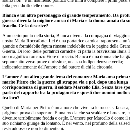
siamo noi!” è un manifesto politico che mira a compiere i primi passi 
lotta per i diritti delle donne.
Bianca è un altro personaggio di grande temperamento. Da prof
guerra diventa la migliore amica di Maria e la donna amata da s
fratello. Ce la descrive?
A un certo punto della storia, Bianca diventa la compagna di viaggio d
nostra Maria Roccaforte. Lei è una portatrice carnica: rappresenta un’a
grande e formidabile figura rimasta indelebile tra le pagine della Gran
Guerra. Di loro, delle portatrici carniche, ci parla la bravissima Ilaria T
suo magnifico romanzo Fiore di roccia. Bianca è una donna che ha già
seppure attraverso prove durissime, una sua indipendenza e verità;
indipendentemente dall’amore e dal parere di chi la circonda.
L’amore è un altro grande tema del romanzo: Maria ama prima 
marito Pietro che la guerra gli strappa via e poi, dopo una lunga
corrispondenza di guerra, il soldato Marcello Elia. Senza fare spoi
parla del rapporto tra la protagonista e questi due uomini molto d
tra loro?
Quello di Maria per Pietro è un amore che vive tra le rocce: si fa casa,
prigione, prova da superare. È una roccia che sa scaldare e bruciare,
divenire terribilmente fredda e ostile. L’amore per Marcello è come il 
suo richiamo giunge da lontano. È nel vento, nel profumo della salsed
resta addosso e non lo dimentichi.