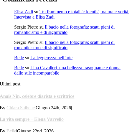
Elisa Zadi
su
Tra frammento e totalità: identità, natura e verità.
Intervista a Elisa Zadi
Sergio Pietro
su
Il bacio nella fotografia: scatti pieni di
romanticismo e di significato
Sergio Pietro
su
Il bacio nella fotografia: scatti pieni di
romanticismo e di significato
Belle
su
La leggerezza nell’arte
Belle
su
Lina Cavalieri, una bellezza trasognante e donna
dallo stile incomparabile
Ultimi post
Anaïs Nin, celebre diarista e scrittrice
By
Chiara Saibene
|
Giugno 24th, 2026
|
La vita sempre – Elena Varvello
By
Belle
|
Giugno 22nd, 2026
|