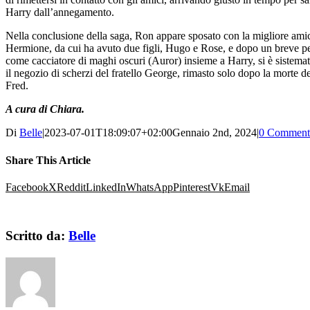
Harry dall’annegamento.
Nella conclusione della saga, Ron appare sposato con la migliore ami
Hermione, da cui ha avuto due figli, Hugo e Rose, e dopo un breve p
come cacciatore di maghi oscuri (Auror) insieme a Harry, si è sistema
il negozio di scherzi del fratello George, rimasto solo dopo la morte d
Fred.
A cura di Chiara.
Di
Belle
|
2023-07-01T18:09:07+02:00
Gennaio 2nd, 2024
|
0 Comment
Share This Article
Facebook
X
Reddit
LinkedIn
WhatsApp
Pinterest
Vk
Email
Scritto da:
Belle