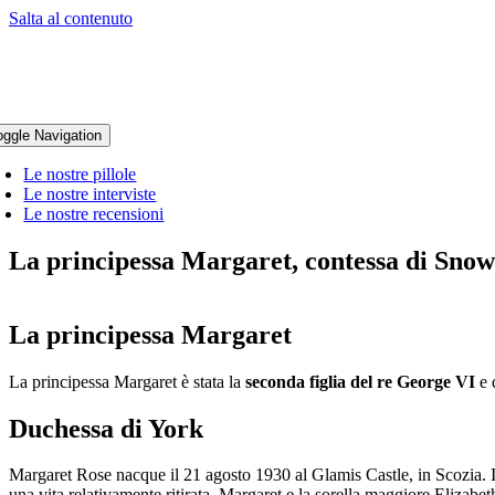
Salta al contenuto
oggle Navigation
Le nostre pillole
Le nostre interviste
Le nostre recensioni
La principessa Margaret, contessa di Sno
La principessa Margaret
La principessa Margaret è stata la
seconda figlia del re George VI
e 
Duchessa di York
Margaret Rose nacque il 21 agosto 1930 al Glamis Castle, in Scozia. I
una vita relativamente ritirata. Margaret e la sorella maggiore Elizabet