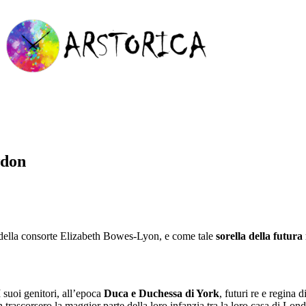
wdon
della consorte Elizabeth Bowes-Lyon, e come tale
sorella della futura
 suoi genitori, all’epoca
Duca e Duchessa di York
, futuri re e regina
h trascorsero la maggior parte della loro infanzia tra la loro casa di Lo