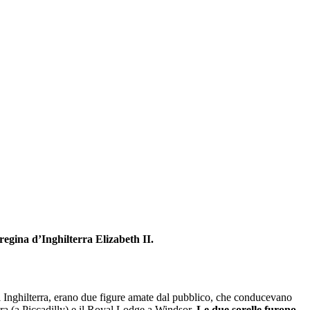
 regina d’Inghilterra Elizabeth II.
 di Inghilterra, erano due figure amate dal pubblico, che conducevano
ndra (a Piccadilly) e il Royal Lodge a Windsor.
Le due sorelle furono