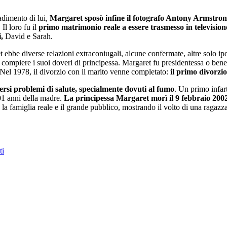
adimento di lui,
Margaret sposò infine il fotografo Antony Armstron
Il loro fu il
primo matrimonio reale a essere trasmesso in television
,
David e Sarah.
 ebbe diverse relazioni extraconiugali, alcune confermate, altre solo ip
 compiere i suoi doveri di principessa. Margaret fu presidentessa o benef
 Nel 1978, il divorzio con il marito venne completato:
il primo divorzi
versi problemi di salute, specialmente dovuti al fumo
. Un primo infar
101 anni della madre.
La principessa Margaret morì il 9 febbraio 2002
a la famiglia reale e il grande pubblico, mostrando il volto di una ragazza
ti