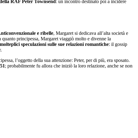
ta della RAF Peter Townsend
: un incontro destinato poi a incidere
Anticonvenzionale e ribelle
, Margaret si dedicava all’alta società e
n quanto principessa, Margaret viaggiò molto e divenne la
molteplici speculazioni sulle sue relazioni romantiche
: il gossip
.
ssa, l’oggetto della sua attenzione: Peter, per di più, era sposato.
951
; probabilmente fu allora che iniziò la loro relazione, anche se non