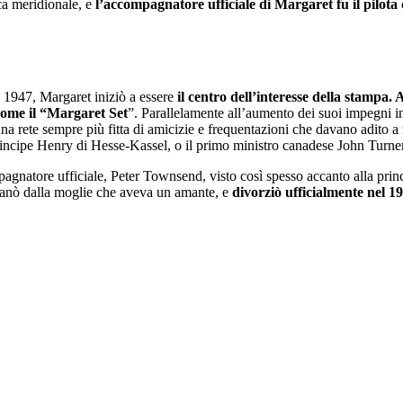
ica meridionale, e
l’accompagnatore ufficiale di Margaret fu il pilo
l 1947, Margaret iniziò a essere
il centro dell’interesse della stampa. 
 come il “Margaret Set
”. Parallelamente all’aumento dei suoi impegni i
una rete sempre più fitta di amicizie e frequentazioni che davano adito a
incipe Henry di Hesse-Kassel, o il primo ministro canadese John Turner
atore ufficiale, Peter Townsend, visto così spesso accanto alla principe
tanò dalla moglie che aveva un amante, e
divorziò ufficialmente nel 1