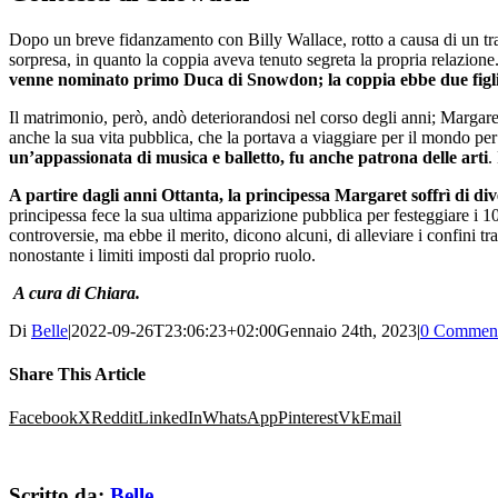
Dopo un breve fidanzamento con Billy Wallace, rotto a causa di un tr
sorpresa, in quanto la coppia aveva tenuto segreta la propria relazione. 
venne nominato primo Duca di Snowdon; la coppia ebbe due figli
Il matrimonio, però, andò deteriorandosi nel corso degli anni; Margaret
anche la sua vita pubblica, che la portava a viaggiare per il mondo per
un’appassionata di musica e balletto, fu anche patrona delle arti
.
A partire dagli anni Ottanta, la principessa Margaret soffrì di di
principessa fece la sua ultima apparizione pubblica per festeggiare i 
controversie, ma ebbe il merito, dicono alcuni, di alleviare i confini tr
nonostante i limiti imposti dal proprio ruolo.
A cura di Chiara.
Di
Belle
|
2022-09-26T23:06:23+02:00
Gennaio 24th, 2023
|
0 Commen
Share This Article
Facebook
X
Reddit
LinkedIn
WhatsApp
Pinterest
Vk
Email
Scritto da:
Belle