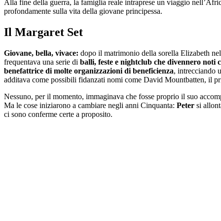
Alla fine della guerra, la famiglia reale intraprese un viaggio nell’Afr
profondamente sulla vita della giovane principessa.
Il Margaret Set
Giovane, bella, vivace:
dopo il matrimonio della sorella Elizabeth ne
frequentava una serie di
balli, feste e nightclub che divennero noti
benefattrice di molte organizzazioni di beneficienza
, intrecciando 
additava come possibili fidanzati nomi come David Mountbatten, il pr
Nessuno, per il momento, immaginava che fosse proprio il suo accompagn
Ma le cose iniziarono a cambiare negli anni Cinquanta:
Peter
si allon
ci sono conferme certe a proposito.