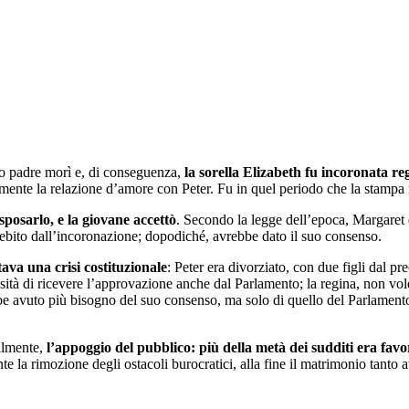
o padre morì e, di conseguenza,
la sorella Elizabeth fu incoronata re
ente la relazione d’amore con Peter. Fu in quel periodo che la stampa ini
sposarlo, e la giovane accettò
. Secondo la legge dell’epoca, Margare
o debito dall’incoronazione; dopodiché, avrebbe dato il suo consenso.
tava una crisi costituzionale
: Peter era divorziato, con due figli dal p
sità di ricevere l’approvazione anche dal Parlamento; la regina, non vol
be avuto più bisogno del suo consenso, ma solo di quello del Parlamento
salmente,
l’appoggio del pubblico: più della metà dei sudditi era fav
la rimozione degli ostacoli burocratici, alla fine il matrimonio tanto a