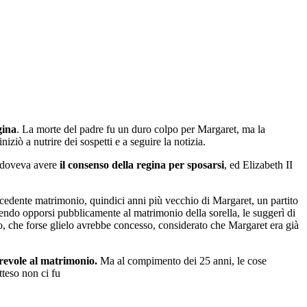
gina
. La morte del padre fu un duro colpo per Margaret, ma la
ziò a nutrire dei sospetti e a seguire la notizia.
t doveva avere
il consenso della regina per sposarsi
, ed Elizabeth II
recedente matrimonio, quindici anni più vecchio di Margaret, un partito
endo opporsi pubblicamente al matrimonio della sorella, le suggerì di
, che forse glielo avrebbe concesso, considerato che Margaret era già
orevole al matrimonio.
Ma al compimento dei 25 anni, le cose
tteso non ci fu