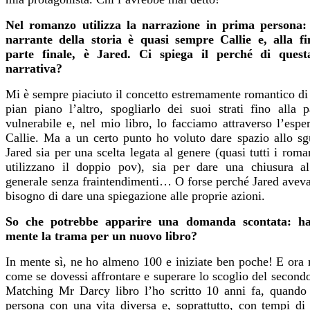
Nel romanzo utilizza la narrazione in prima persona:
narrante della storia è quasi sempre Callie e, alla fi
parte finale, è Jared. Ci spiega il perché di quest
narrativa?
Mi è sempre piaciuto il concetto estremamente romantico di
pian piano l’altro, spogliarlo dei suoi strati fino alla p
vulnerabile e, nel mio libro, lo facciamo attraverso l’espe
Callie. Ma a un certo punto ho voluto dare spazio allo sg
Jared sia per una scelta legata al genere (quasi tutti i rom
utilizzano il doppio pov), sia per dare una chiusura a
generale senza fraintendimenti… O forse perché Jared aveva
bisogno di dare una spiegazione alle proprie azioni.
So che potrebbe apparire una domanda scontata: ha
mente la trama per un nuovo libro?
In mente sì, ne ho almeno 100 e iniziate ben poche! E ora 
come se dovessi affrontare e superare lo scoglio del secon
Matching Mr Darcy libro l’ho scritto 10 anni fa, quando
persona con una vita diversa e, soprattutto, con tempi di 