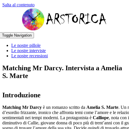
Salta al contenuto
Toggle Navigation
Le nostre pillole
Le nostre interviste
Le nostre recensioni
Matching Mr Darcy. Intervista a Amelia
S. Marte
Introduzione
Matching Mr Darcy
è un romanzo scritto da
Amelia S. Marte
. Un 
d’esordio frizzante, ironico che affronta temi come l’amore e le relazi
sentimentali nei tempi moderni. La protagonista è
Calliope
, nota con i
diminutivo di Callie, giovane donna di poco più di trent’anni con il g
sogno di trovare l’amore della sua vita. Decide quindi di trovarlo attr