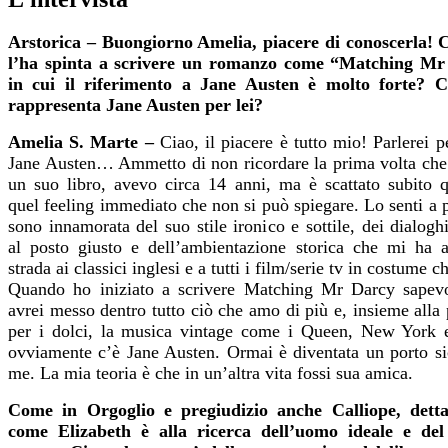
Arstorica – Buongiorno Amelia, piacere di conoscerla! 
l’ha spinta a scrivere un romanzo come “Matching Mr
in cui il riferimento a Jane Austen è molto forte? 
rappresenta Jane Austen per lei?
Amelia S. Marte –
Ciao, il piacere è tutto mio! Parlerei p
Jane Austen… Ammetto di non ricordare la prima volta che 
un suo libro, avevo circa 14 anni, ma è scattato subito q
quel feeling immediato che non si può spiegare. Lo senti a 
sono innamorata del suo stile ironico e sottile, dei dialog
al posto giusto e dell’ambientazione storica che mi ha a
strada ai classici inglesi e a tutti i film/serie tv in costume c
Quando ho iniziato a scrivere Matching Mr Darcy sapev
avrei messo dentro tutto ciò che amo di più e, insieme alla
per i dolci, la musica vintage come i Queen, New York e 
ovviamente c’è Jane Austen. Ormai è diventata un porto si
me. La mia teoria è che in un’altra vita fossi sua amica.
Come in Orgoglio e pregiudizio anche Calliope, detta
come Elizabeth è alla ricerca dell’uomo ideale e de