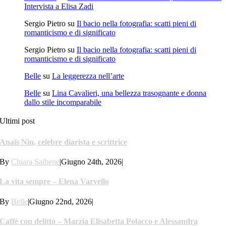
Intervista a Elisa Zadi
Sergio Pietro
su
Il bacio nella fotografia: scatti pieni di
romanticismo e di significato
Sergio Pietro
su
Il bacio nella fotografia: scatti pieni di
romanticismo e di significato
Belle
su
La leggerezza nell’arte
Belle
su
Lina Cavalieri, una bellezza trasognante e donna
dallo stile incomparabile
Ultimi post
Anaïs Nin, celebre diarista e scrittrice
By
Chiara Saibene
|
Giugno 24th, 2026
|
La vita sempre – Elena Varvello
By
Belle
|
Giugno 22nd, 2026
|
Caffè con delitto – Marzia Elisabetta Polacco e Alessandra