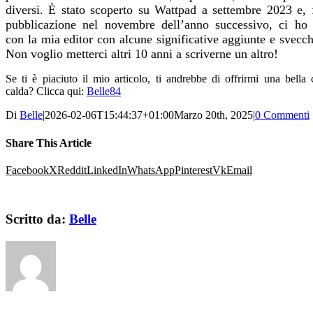
diversi. È stato scoperto su Wattpad a settembre 2023 e, f
pubblicazione nel novembre dell’anno successivo, ci ho 
con la mia editor con alcune significative aggiunte e svecc
Non voglio metterci altri 10 anni a scriverne un altro!
Se ti è piaciuto il mio articolo, ti andrebbe di offrirmi una bella 
calda? Clicca qui:
Belle84
Di
Belle
|
2026-02-06T15:44:37+01:00
Marzo 20th, 2025
|
0 Commenti
Share This Article
Facebook
X
Reddit
LinkedIn
WhatsApp
Pinterest
Vk
Email
Scritto da:
Belle