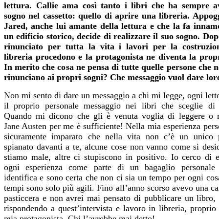
lettura. Callie ama così tanto i libri che ha sempre 
sogno nel cassetto: quello di aprire una libreria. Appog
Jared, anche lui amante della lettura e che la fa innam
un edificio storico, decide di realizzare il suo sogno. Do
rinunciato per tutta la vita i lavori per la costruzio
libreria procedono e la protagonista ne diventa la propr
In merito che cosa ne pensa di tutte quelle persone che ne
rinunciano ai propri sogni? Che messaggio vuol dare lor
Non mi sento di dare un messaggio a chi mi legge, ogni lett
il proprio personale messaggio nei libri che sceglie di 
Quando mi dicono che gli è venuta voglia di leggere o r
Jane Austen per me è sufficiente! Nella mia esperienza per
sicuramente imparato che nella vita non c’è un unico 
spianato davanti a te, alcune cose non vanno come si desid
stiamo male, altre ci stupiscono in positivo. Io cerco di 
ogni esperienza come parte di un bagaglio personale
identifica e sono certa che non ci sia un tempo per ogni cos
tempi sono solo più agili. Fino all’anno scorso avevo una ca
pasticcera e non avrei mai pensato di pubblicare un libro,
rispondendo a quest’intervista e lavoro in libreria, propri
mia protagonista. Chi l’avrebbe mai detto!