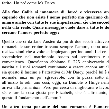
ferito. Un po’ come Mr Darcy.
Alla fine Callie si innamora di Jared e viceversa an
capendo che non esiste l’uomo perfetto ma qualcuno ch
amare anche con tutte le sue imperfezioni, ciò che succe
nella vita reale. Quale messaggio vuole dare a tutte le d
cercano l’amore perfetto oggi?
Quello che ci dà Jane Austen da più di due secoli attraver
romanzi: le sue eroine trovano sempre l’amore, dopo una 
realizzazioni che a volte ci impiegano perfino anni. Lei era
sostenitrice nel matrimonio basato sul sentimento e
convenienza. Quest’anno abbiamo il 225 anniversario d
nascita e i suoi romanzi continuano a essere ancora attua
sia questo il fascino e l’attrattiva di Mr Darcy, perché lui 
normale, anzi un po’ sgradevole, con la puzza sotto i
all’inizio lo odi: uno così, oggi, su Bumble o Hinge ne
arriva alla prima
date
! Però poi cerca di migliorarsi e lavor
sé, e fare la cosa giusta per Elizabeth, che fa altrettanto
questo il fondamento dell’amore?
Un altro tema portante del suo romanzo è l’amore