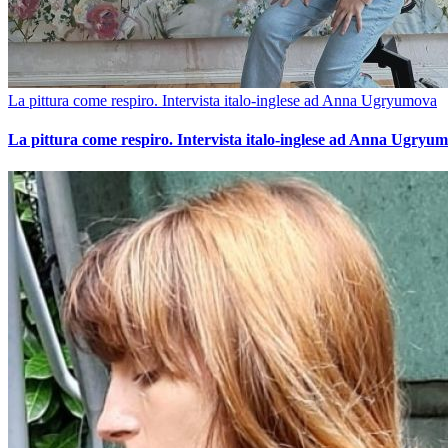
La pittura come respiro. Intervista italo-inglese ad Anna Ugryumova
La pittura come respiro. Intervista italo-inglese ad Anna Ugryu