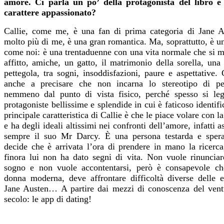
amore. Ci parla un po’ della protagonista del libro e
carattere appassionato?
Callie, come me, è una fan di prima categoria di Jane A
molto più di me, è una gran romantica. Ma, soprattutto, è 
come noi: è una trentaduenne con una vita normale che si m
affitto, amiche, un gatto, il matrimonio della sorella, una
pettegola, tra sogni, insoddisfazioni, paure e aspettative.
anche a precisare che non incarna lo stereotipo di pe
nemmeno dal punto di vista fisico, perché spesso si le
protagoniste bellissime e splendide in cui è faticoso identifi
principale caratteristica di Callie è che le piace volare con la
e ha degli ideali altissimi nei confronti dell’amore, infatti a
sempre il suo Mr Darcy. È una persona testarda e sper
decide che è arrivata l’ora di prendere in mano la ricerca
finora lui non ha dato segni di vita. Non vuole rinunciar
sogno e non vuole accontentarsi, però è consapevole c
donna moderna, deve affrontare difficoltà diverse delle e
Jane Austen… A partire dai mezzi di conoscenza del ven
secolo: le app di dating!