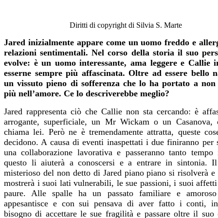
Diritti di copyright di Silvia S. Marte
Jared inizialmente appare come un uomo freddo e allerg
relazioni sentimentali. Nel corso della storia il suo per
evolve: è un uomo interessante, ama leggere e Callie i
esserne sempre più affascinata. Oltre ad essere bello 
un vissuto pieno di sofferenza che lo ha portato a non
più nell’amore. Ce lo descriverebbe meglio?
Jared rappresenta ciò che Callie non sta cercando: è affas
arrogante, superficiale, un Mr Wickam o un Casanova,
chiama lei. Però ne è tremendamente attratta, queste cos
decidono. A causa di eventi inaspettati i due finiranno per 
una collaborazione lavorativa e passeranno tanto tempo 
questo li aiuterà a conoscersi e a entrare in sintonia. Il
misterioso del non detto di Jared piano piano si risolverà e 
mostrerà i suoi lati vulnerabili, le sue passioni, i suoi affetti
paure. Alle spalle ha un passato familiare e amoros
appesantisce e con sui pensava di aver fatto i conti, i
bisogno di accettare le sue fragilità e passare oltre il suo