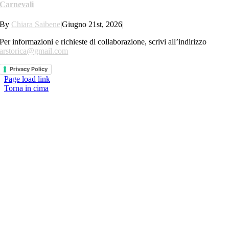
Carnevali
By
Chiara Saibene
|
Giugno 21st, 2026
|
Per informazioni e richieste di collaborazione, scrivi all’indirizzo
arstorica@gmail.com
Privacy Policy
Page load link
Torna in cima