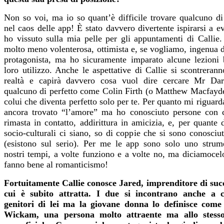
Non so voi, ma io so quant’è difficile trovare qualcuno di
nel caos delle app! È stato davvero divertente ispirarsi
a e
ho vissuto sulla mia pelle per gli appuntamenti di Callie.
molto meno volenterosa, ottimista e, se vogliamo, ingenua 
protagonista, ma ho sicuramente imparato alcune lezioni 
loro utilizzo. Anche le aspettative di Callie
si scontrerann
realtà e capirà davvero cosa vuol dire cercare Mr Da
qualcuno di perfetto come Colin Firth (o Matthew Macfayd
colui che diventa perfetto solo per te. Per quanto mi riguar
ancora trovato “l’amore” ma ho conosciuto persone con 
rimasta in contatto, addirittura in amicizia, e, per quante d
socio-culturali ci siano, so di coppie che si sono conosciu
(esistono sul serio). Per me le app sono solo uno strum
nostri tempi, a volte funziono e a volte no, ma diciamoc
fanno bene al romanticismo!
Fortuitamente Callie conosce Jared, imprenditore di suc
cui è subito attratta. I due si incontrano anche a 
genitori di lei ma la giovane donna lo definisce com
Wickam, una persona molto attraente ma allo stess