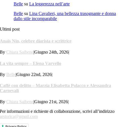
Belle
su
La leggerezza nell’arte
Belle
su
Lina Cavalieri, una bellezza trasognante e donna
dallo stile incomparabile
Ultimi post
Anaïs Nin, celebre diarista e scrittrice
By
Chiara Saibene
|
Giugno 24th, 2026
|
La vita sempre – Elena Varvello
By
Belle
|
Giugno 22nd, 2026
|
Caffè con delitto – Marzia Elisabetta Polacco e Alessandra
Carnevali
By
Chiara Saibene
|
Giugno 21st, 2026
|
Per informazioni e richieste di collaborazione, scrivi all’indirizzo
arstorica@gmail.com
Privacy Policy