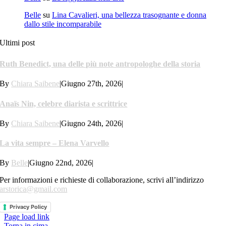
Belle
su
Lina Cavalieri, una bellezza trasognante e donna
dallo stile incomparabile
Ultimi post
Ruth Benedict, una delle più note antropologhe della storia
By
Chiara Saibene
|
Giugno 27th, 2026
|
Anaïs Nin, celebre diarista e scrittrice
By
Chiara Saibene
|
Giugno 24th, 2026
|
La vita sempre – Elena Varvello
By
Belle
|
Giugno 22nd, 2026
|
Per informazioni e richieste di collaborazione, scrivi all’indirizzo
arstorica@gmail.com
Privacy Policy
Page load link
Torna in cima