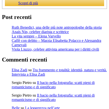
Scopri di più
Post recenti
Ruth Benedict, una delle più note antropologhe della storia
Anaïs Nin, celebre diarista e scrittrice
La vita sempre – Elena Varvello
Caffè con delitto – Marzia Elisabetta Polacco e Alessandra
Carnevali
Viola Liuzzo, celebre attivista americana per i diritti civili
Commenti recenti
Elisa Zadi
su
Tra frammento e totalità: identità, natura e verità.
Intervista a Elisa Zadi
Sergio Pietro
su
Il bacio nella fotografia: scatti pieni di
romanticismo e di significato
Sergio Pietro
su
Il bacio nella fotografia: scatti pieni di
romanticismo e di significato
Belle
su
La leggerezza nell’arte