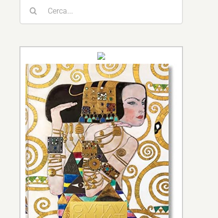
Cerca
per: