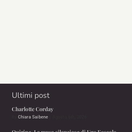
Ultimi post
Charlotte Corday
By
Chiara Saibene
|
Agosto 6th, 2026
Quirina. La musa silenziosa di Ugo Foscolo