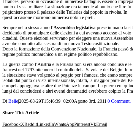
I francesi persero in occasione di numerose battaglie, essendo imprepa
punto di vista militare. La situazione era talmente al punto che il re fu 
prigioniero presso il palazzo delle Tuileries dal popolo in rivolta. In
quest’occasione morirono numerosi nobili e preti.
Sempre nello stesso anno l’
Assemblea legislativa
prese in mano la si
decidendo di promulgare delle elezioni a cui avevano accesso al voto tu
cittadini. Queste elezioni servivano per eleggere una nuova Assemble
avrebbe condotto alla stesura di un nuovo Testo costituzionale.
Dopo la formazione della Convenzione Nazionale, la Francia passò d
regime politico monarchico a un regime politico repubblicano.
La guerra contro l’Austria e la Prussia non si era ancora conclusa e le
francesi nel 1793 ottennero il controllo della Savoia e del Belgio. In r
la situazione stava volgendo al peggio per i francesi che erano sempre
isolati dal punto di vista internazionale, infatti, la maggior parte dei Pa
europei appoggiava le altre due Potenze in campo. La guerra era quin
lungi dal concludersi e altri eventi drammatici avrebbero colpito la Fra
Di
Belle
|
2025-08-29T15:46:39+02:00
Agosto 3rd, 2011
|
0 Commenti
Share This Article
Facebook
X
Reddit
LinkedIn
WhatsApp
Pinterest
Vk
Email