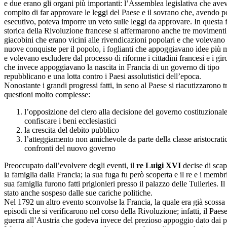
e due erano gli organi più importanti: l’Assemblea legislativa che avev
compito di far approvare le leggi del Paese e il sovrano che, avendo p
esecutivo, poteva imporre un veto sulle leggi da approvare. In questa 
storica della Rivoluzione francese si affermarono anche tre movimenti p
giacobini che erano vicini alle rivendicazioni popolari e che volevano
nuove conquiste per il popolo, i foglianti che appoggiavano idee più 
e volevano escludere dal processo di riforme i cittadini francesi e i gir
che invece appoggiavano la nascita in Francia di un governo di tipo
repubblicano e una lotta contro i Paesi assolutistici dell’epoca.
Nonostante i grandi progressi fatti, in seno al Paese si riacutizzarono t
questioni molto complesse:
l’opposizione del clero alla decisione del governo costituzionale
confiscare i beni ecclesiastici
la crescita del debito pubblico
l’atteggiamento non amichevole da parte della classe aristocrati
confronti del nuovo governo
Preoccupato dall’evolvere degli eventi, il
re Luigi XVI
decise di sca
la famiglia dalla Francia; la sua fuga fu però scoperta e il re e i membr
sua famiglia furono fatti prigionieri presso il palazzo delle Tuileries. Il
stato anche sospeso dalle sue cariche politiche.
Nel 1792 un altro evento sconvolse la Francia, la quale era già scossa
episodi che si verificarono nel corso della Rivoluzione; infatti, il Paes
guerra all’Austria che godeva invece del prezioso appoggio dato dai p