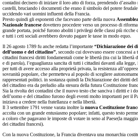
contadini decisero di iniziare il loro atto di forza, prendendo d’assalt
castelli, bruciando i documenti che erano il simbolo del potere feudale
uccidendo vari uomini influenti della Francia.
Presto quindi gli esponenti che facevano parte della nuova
Assemble
Nazionale francese
dovettero procedere verso un processo di riforma
grande portata, poiché furono aboliti i privilegi delle classi più ricche
e tutti i ceti sociali avrebbero dovuto pagare le tasse in modo equo.
Il 26 agosto 1789 fu anche redatta l’importante
“Dichiarazione dei di
dell’uomo e del cittadino”
, secondo cui dovevano essere concessi a tu
cittadini francesi diritti fondamentali come le libertà (tra cui la libertà 
e di parola), l’eguaglianza sancita di tutti i cittadini davanti alla legge, i
per tutti di avere accesso alla proprietà privata, la resistenza all’oppres
sovranità popolare, che permetteva al popolo di scegliere autonomame
rappresentati politici. in sostanza quindi la Dichiarazione dei diritti d
del cittadino era da preludio alla stesura della futura Costituzione fran
Sia la rivolta dei contadini che il nuovo testo che sanciva i diritti e i d
dell’uomo e del cittadino furono degli eventi molto importanti per il P
iniziava a credere nella fratellanza e nella libertà.
Il 3 settembre 1791 venne varata inoltre la
nuova Costituzione franc
accolta con un grande entusiasmo popolare; infatti, questo testo perme
a coloro che pagavano le imposte di votare in seno al Paese(la maggio
dei cittadini francesi).
Con la nuova Costituzione, la Francia diventava una monarchia costit