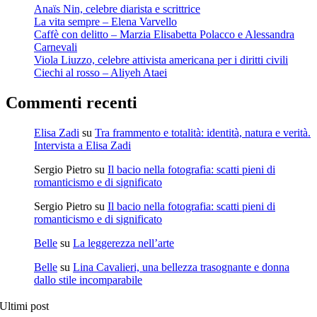
Anaïs Nin, celebre diarista e scrittrice
La vita sempre – Elena Varvello
Caffè con delitto – Marzia Elisabetta Polacco e Alessandra
Carnevali
Viola Liuzzo, celebre attivista americana per i diritti civili
Ciechi al rosso – Aliyeh Ataei
Commenti recenti
Elisa Zadi
su
Tra frammento e totalità: identità, natura e verità.
Intervista a Elisa Zadi
Sergio Pietro
su
Il bacio nella fotografia: scatti pieni di
romanticismo e di significato
Sergio Pietro
su
Il bacio nella fotografia: scatti pieni di
romanticismo e di significato
Belle
su
La leggerezza nell’arte
Belle
su
Lina Cavalieri, una bellezza trasognante e donna
dallo stile incomparabile
Ultimi post