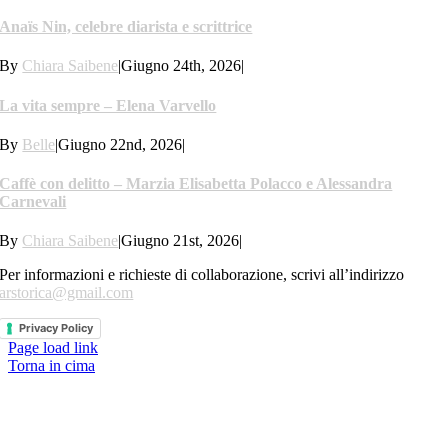
Anaïs Nin, celebre diarista e scrittrice
By
Chiara Saibene
|
Giugno 24th, 2026
|
La vita sempre – Elena Varvello
By
Belle
|
Giugno 22nd, 2026
|
Caffè con delitto – Marzia Elisabetta Polacco e Alessandra
Carnevali
By
Chiara Saibene
|
Giugno 21st, 2026
|
Per informazioni e richieste di collaborazione, scrivi all’indirizzo
arstorica@gmail.com
Privacy Policy
Page load link
Torna in cima