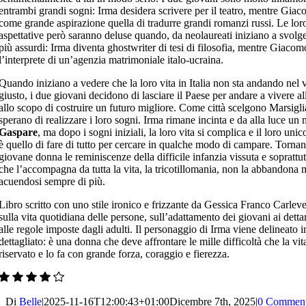
entrambi grandi sogni: Irma desidera scrivere per il teatro, mentre Gia
come grande aspirazione quella di tradurre grandi romanzi russi. Le lor
aspettative però saranno deluse quando, da neolaureati iniziano a svolge
più assurdi: Irma diventa ghostwriter di tesi di filosofia, mentre Giacom
l’interprete di un’agenzia matrimoniale italo-ucraina.
Quando iniziano a vedere che la loro vita in Italia non sta andando nel 
giusto, i due giovani decidono di lasciare il Paese per andare a vivere al
allo scopo di costruire un futuro migliore. Come città scelgono Marsigli
sperano di realizzare i loro sogni. Irma rimane incinta e da alla luce un 
Gaspare
, ma dopo i sogni iniziali, la loro vita si complica e il loro uni
è quello di fare di tutto per cercare in qualche modo di campare. Tornan
giovane donna le reminiscenze della difficile infanzia vissuta e soprattut
che l’accompagna da tutta la vita, la tricotillomania, non la abbandona 
acuendosi sempre di più.
Libro scritto con uno stile ironico e frizzante da Gessica Franco Carlever
sulla vita quotidiana delle persone, sull’adattamento dei giovani ai detta
alle regole imposte dagli adulti. Il personaggio di Irma viene delineato
dettagliato: è una donna che deve affrontare le mille difficoltà che la vit
riservato e lo fa con grande forza, coraggio e fierezza.
Di
Belle
|
2025-11-16T12:00:43+01:00
Dicembre 7th, 2025
|
0 Comment