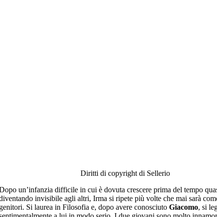
Diritti di copyright di Sellerio
Dopo un’infanzia difficile in cui è dovuta crescere prima del tempo qua
diventando invisibile agli altri, Irma si ripete più volte che mai sarà com
genitori. Si laurea in Filosofia e, dopo avere conosciuto
Giacomo
, si le
sentimentalmente a lui in modo serio. I due giovani sono molto innamor