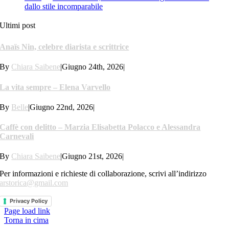
dallo stile incomparabile
Ultimi post
Anaïs Nin, celebre diarista e scrittrice
By
Chiara Saibene
|
Giugno 24th, 2026
|
La vita sempre – Elena Varvello
By
Belle
|
Giugno 22nd, 2026
|
Caffè con delitto – Marzia Elisabetta Polacco e Alessandra
Carnevali
By
Chiara Saibene
|
Giugno 21st, 2026
|
Per informazioni e richieste di collaborazione, scrivi all’indirizzo
arstorica@gmail.com
Privacy Policy
Page load link
Torna in cima