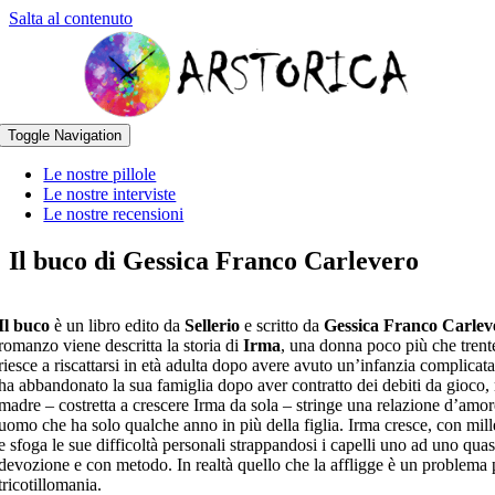
Salta al contenuto
Toggle Navigation
Le nostre pillole
Le nostre interviste
Le nostre recensioni
Il buco di Gessica Franco Carlevero
Il buco
è un libro edito da
Sellerio
e scritto da
Gessica Franco Carlev
romanzo viene descritta la storia di
Irma
, una donna poco più che tren
riesce a riscattarsi in età adulta dopo avere avuto un’infanzia complicat
ha abbandonato la sua famiglia dopo aver contratto dei debiti da gioco,
madre – costretta a crescere Irma da sola – stringe una relazione d’amo
uomo che ha solo qualche anno in più della figlia. Irma cresce, con mille
e sfoga le sue difficoltà personali strappandosi i capelli uno ad uno qua
devozione e con metodo. In realtà quello che la affligge è un problema p
tricotillomania.