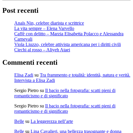
Post recenti
Anaïs Nin, celebre diarista e scrittrice
La vita sempre – Elena Varvello
Caffè con delitto – Marzia Elisabetta Polacco e Alessandra
Carnevali
Viola Liuzzo, celebre attivista americana per i diritti civili
Ciechi al rosso – Aliyeh Ataei
Commenti recenti
Elisa Zadi
su
Tra frammento e totalità: identità, natura e verità.
Intervista a Elisa Zadi
Sergio Pietro
su
Il bacio nella fotografia: scatti pieni di
romanticismo e di significato
Sergio Pietro
su
Il bacio nella fotografia: scatti pieni di
romanticismo e di significato
Belle
su
La leggerezza nell’arte
Belle
su
Lina Cavalieri, una bellezza trasognante e donna