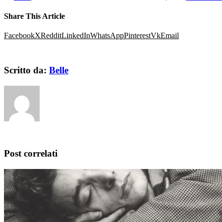
Share This Article
Facebook
X
Reddit
LinkedIn
WhatsApp
Pinterest
Vk
Email
Scritto da:
Belle
Post correlati