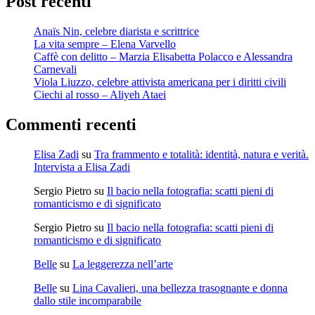
Post recenti
Anaïs Nin, celebre diarista e scrittrice
La vita sempre – Elena Varvello
Caffè con delitto – Marzia Elisabetta Polacco e Alessandra
Carnevali
Viola Liuzzo, celebre attivista americana per i diritti civili
Ciechi al rosso – Aliyeh Ataei
Commenti recenti
Elisa Zadi
su
Tra frammento e totalità: identità, natura e verità.
Intervista a Elisa Zadi
Sergio Pietro
su
Il bacio nella fotografia: scatti pieni di
romanticismo e di significato
Sergio Pietro
su
Il bacio nella fotografia: scatti pieni di
romanticismo e di significato
Belle
su
La leggerezza nell’arte
Belle
su
Lina Cavalieri, una bellezza trasognante e donna
dallo stile incomparabile