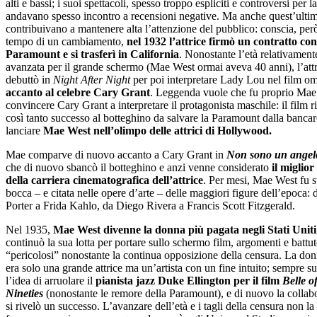
alti e bassi; i suoi spettacoli, spesso troppo espliciti e controversi per la
andavano spesso incontro a recensioni negative. Ma anche quest’ulti
contribuivano a mantenere alta l’attenzione del pubblico: conscia, per
tempo di un cambiamento,
nel 1932 l’attrice firmò un contratto con
Paramount e si trasferì in California
. Nonostante l’età relativament
avanzata per il grande schermo (Mae West ormai aveva 40 anni), l’attr
debuttò in
Night After Night
per poi interpretare Lady Lou nel film o
accanto al celebre Cary Grant
. Leggenda vuole che fu proprio Mae
convincere Cary Grant a interpretare il protagonista maschile: il film r
così tanto successo al botteghino da salvare la Paramount dalla bancar
lanciare
Mae West nell’olimpo delle attrici di Hollywood.
Mae comparve di nuovo accanto a Cary Grant in
Non sono un angel
che di nuovo sbancò il botteghino e anzi venne considerato
il miglior
della carriera cinematografica dell’attrice
. Per mesi, Mae West fu s
bocca – e citata nelle opere d’arte – delle maggiori figure dell’epoca:
Porter a Frida Kahlo, da Diego Rivera a Francis Scott Fitzgerald.
Nel 1935,
Mae West divenne la donna più pagata negli Stati Uniti
continuò la sua lotta per portare sullo schermo film, argomenti e battut
“pericolosi” nonostante la continua opposizione della censura. La do
era solo una grande attrice ma un’artista con un fine intuito; sempre su
l’idea di arruolare il
pianista jazz Duke Ellington per il film
Belle o
Nineties
(nonostante le remore della Paramount), e di nuovo la collab
si rivelò un successo. L’avanzare dell’età e i tagli della censura non la