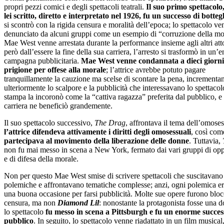
propri pezzi comici e degli spettacoli teatrali.
Il suo primo spettacolo
lei scritto, diretto e interpretato nel 1926, fu un successo di botte
si scontrò con la rigida censura e moralità dell’epoca; lo spettacolo ve
denunciato da alcuni gruppi come un esempio di “corruzione della mo
Mae West venne arrestata durante la performance insieme agli altri att
però dall’essere la fine della sua carriera, l’arresto si trasformò in un
campagna pubblicitaria.
Mae West venne condannata a dieci giorni
prigione per offese alla morale
; l’attrice avrebbe potuto pagare
tranquillamente la cauzione ma scelse di scontare la pena, incrementa
ulteriormente lo scalpore e la pubblicità che interessavano lo spettacol
stampa la incoronò come la “cattiva ragazza” preferita dal pubblico, e 
carriera ne beneficiò grandemente.
Il suo spettacolo successivo,
The Drag
, affrontava il tema dell’omoses
l’attrice difendeva attivamente i diritti degli omosessuali
, così com
partecipava al movimento della liberazione delle donne
. Tuttavia,
non fu mai messo in scena a New York, fermato dai vari gruppi di op
e di difesa della morale.
Non per questo Mae West smise di scrivere spettacoli che suscitavano
polemiche e affrontavano tematiche complesse; anzi, ogni polemica e
una buona occasione per farsi pubblicità. Molte sue opere furono bloc
censura, ma non
Diamond Lil
: nonostante la protagonista fosse una 
lo spettacolo
fu messo in scena a Pittsburgh e fu un enorme succes
pubblico
. In seguito, lo spettacolo venne riadattato in un film musical