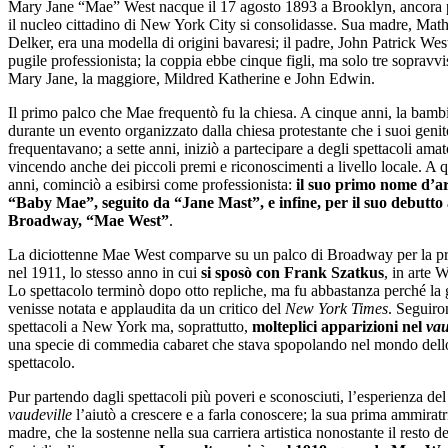
Mary Jane “Mae” West nacque il 17 agosto 1893 a Brooklyn, ancora 
il nucleo cittadino di New York City si consolidasse. Sua madre, Math
Delker, era una modella di origini bavaresi; il padre, John Patrick Wes
pugile professionista; la coppia ebbe cinque figli, ma solo tre sopravvi
Mary Jane, la maggiore, Mildred Katherine e John Edwin.
Il primo palco che Mae frequentò fu la chiesa. A cinque anni, la bamb
durante un evento organizzato dalla chiesa protestante che i suoi genit
frequentavano; a sette anni, iniziò a partecipare a degli spettacoli amato
vincendo anche dei piccoli premi e riconoscimenti a livello locale. A q
anni, cominciò a esibirsi come professionista:
il suo primo nome d’ar
“Baby Mae”, seguito da “Jane Mast”, e infine, per il suo debutto
Broadway, “Mae West”
.
La diciottenne Mae West comparve su un palco di Broadway per la pr
nel 1911, lo stesso anno in cui
si
sposò con Frank Szatkus
, in arte 
Lo spettacolo terminò dopo otto repliche, ma fu abbastanza perché la
venisse notata e applaudita da un critico del
New York Times
. Seguiron
spettacoli a New York ma, soprattutto,
molteplici apparizioni nel
vau
una specie di commedia cabaret che stava spopolando nel mondo dell
spettacolo.
Pur partendo dagli spettacoli più poveri e sconosciuti, l’esperienza del
vaudeville
l’aiutò a crescere e a farla conoscere; la sua prima ammiratr
madre, che la sostenne nella sua carriera artistica nonostante il resto de