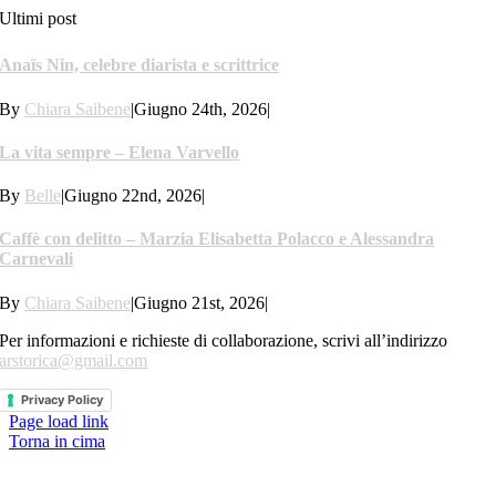
Ultimi post
Anaïs Nin, celebre diarista e scrittrice
By
Chiara Saibene
|
Giugno 24th, 2026
|
La vita sempre – Elena Varvello
By
Belle
|
Giugno 22nd, 2026
|
Caffè con delitto – Marzia Elisabetta Polacco e Alessandra
Carnevali
By
Chiara Saibene
|
Giugno 21st, 2026
|
Per informazioni e richieste di collaborazione, scrivi all’indirizzo
arstorica@gmail.com
Privacy Policy
Page load link
Torna in cima