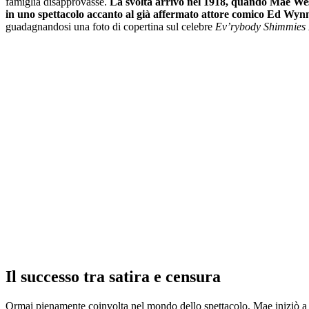
famiglia disapprovasse.
La svolta arrivò nel 1918, quando Mae Wes
in uno spettacolo accanto al già affermato attore comico Ed Wyn
guadagnandosi una foto di copertina sul celebre
Ev’rybody Shimmies
Il successo tra satira e censura
Ormai pienamente coinvolta nel mondo dello spettacolo, Mae iniziò a 