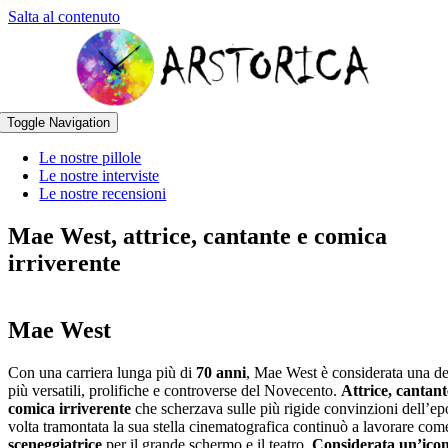
Salta al contenuto
Toggle Navigation
Le nostre pillole
Le nostre interviste
Le nostre recensioni
Mae West, attrice, cantante e comica
irriverente
Mae West
Con una carriera lunga più di
70 anni
, Mae West è considerata una del
più versatili, prolifiche e controverse del Novecento.
Attrice, cantant
comica irriverente
che scherzava sulle più rigide convinzioni dell’ep
volta tramontata la sua stella cinematografica continuò a lavorare com
sceneggiatrice
per il grande schermo e il teatro.
Considerata un’ico