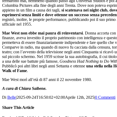
fermarono mai, nemmeno quando passò agli Universal Studios e poi a
Columbia Pictures alla fine degli anni Trenta. Dove non poteva esprim
appieno in un film a causa dei tagli,
si scatenava nei night club, dov
esprimersi senza limiti e dove ottenne un successo senza preceden
registrò, inoltre, le proprie performance, pubblicando poi il suo prim
ufficiale nel 1955.
Mae West non ebbe mai paura di reinventarsi
. Donna accorta con 
finanze, aveva investito il proprio patrimonio con intelligenza e questo
permetteva di essere finanziariamente indipendente e fare quello che 
Comparve in radio, ma quando di nuovo fu cacciata dalla censura, tor
teatro; con l’avvento della televisione negli anni Cinquanta si ricavò 
sul piccolo schermo. Nel 1959 scrisse la sua autobiografia, il cui titolo
a una delle sue battute più famose,
Goodness Had Nothing to Do With
Pubblicò poi altri libri negli anni Settanta e ottenne
una stella nella 
Walk of Fame
.
Mae West morì all’età di 87 anni il 22 novembre 1980.
A cura di Chiara Saibene.
Di
Belle
|
2025-09-24T16:50:02+02:00
Aprile 12th, 2025
|
0 Commenti
Share This Article