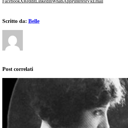
Facebook
X
Reddit
LinkedIn
WhatsApp
Pinterest
Vk
Email
Scritto da:
Belle
Post correlati