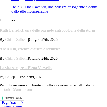
Belle
su
Lina Cavalieri, una bellezza trasognante e donna
dallo stile incomparabile
Ultimi post
Ruth Benedict, una delle più note antropologhe della storia
By
Chiara Saibene
|
Giugno 27th, 2026
|
Anaïs Nin, celebre diarista e scrittrice
By
Chiara Saibene
|
Giugno 24th, 2026
|
La vita sempre – Elena Varvello
By
Belle
|
Giugno 22nd, 2026
|
Per informazioni e richieste di collaborazione, scrivi all’indirizzo
arstorica@gmail.com
Privacy Policy
Page load link
Torna in cima