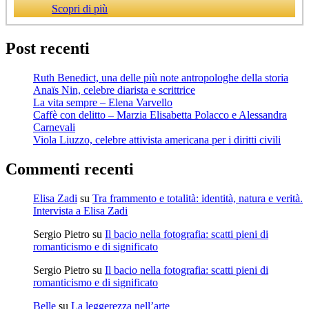
Scopri di più
Post recenti
Ruth Benedict, una delle più note antropologhe della storia
Anaïs Nin, celebre diarista e scrittrice
La vita sempre – Elena Varvello
Caffè con delitto – Marzia Elisabetta Polacco e Alessandra
Carnevali
Viola Liuzzo, celebre attivista americana per i diritti civili
Commenti recenti
Elisa Zadi
su
Tra frammento e totalità: identità, natura e verità.
Intervista a Elisa Zadi
Sergio Pietro
su
Il bacio nella fotografia: scatti pieni di
romanticismo e di significato
Sergio Pietro
su
Il bacio nella fotografia: scatti pieni di
romanticismo e di significato
Belle
su
La leggerezza nell’arte