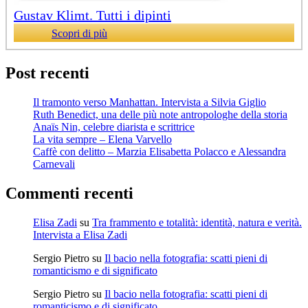
Gustav Klimt. Tutti i dipinti
Scopri di più
Post recenti
Il tramonto verso Manhattan. Intervista a Silvia Giglio
Ruth Benedict, una delle più note antropologhe della storia
Anaïs Nin, celebre diarista e scrittrice
La vita sempre – Elena Varvello
Caffè con delitto – Marzia Elisabetta Polacco e Alessandra
Carnevali
Commenti recenti
Elisa Zadi
su
Tra frammento e totalità: identità, natura e verità.
Intervista a Elisa Zadi
Sergio Pietro
su
Il bacio nella fotografia: scatti pieni di
romanticismo e di significato
Sergio Pietro
su
Il bacio nella fotografia: scatti pieni di
romanticismo e di significato