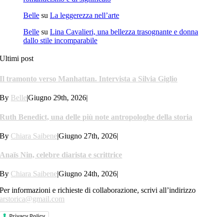
Belle
su
La leggerezza nell’arte
Belle
su
Lina Cavalieri, una bellezza trasognante e donna
dallo stile incomparabile
Ultimi post
Il tramonto verso Manhattan. Intervista a Silvia Giglio
By
Belle
|
Giugno 29th, 2026
|
Ruth Benedict, una delle più note antropologhe della storia
By
Chiara Saibene
|
Giugno 27th, 2026
|
Anaïs Nin, celebre diarista e scrittrice
By
Chiara Saibene
|
Giugno 24th, 2026
|
Per informazioni e richieste di collaborazione, scrivi all’indirizzo
arstorica@gmail.com
Privacy Policy