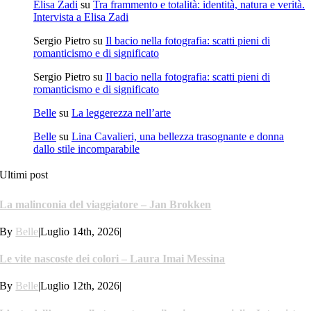
Elisa Zadi
su
Tra frammento e totalità: identità, natura e verità.
Intervista a Elisa Zadi
Sergio Pietro
su
Il bacio nella fotografia: scatti pieni di
romanticismo e di significato
Sergio Pietro
su
Il bacio nella fotografia: scatti pieni di
romanticismo e di significato
Belle
su
La leggerezza nell’arte
Belle
su
Lina Cavalieri, una bellezza trasognante e donna
dallo stile incomparabile
Ultimi post
La malinconia del viaggiatore – Jan Brokken
By
Belle
|
Luglio 14th, 2026
|
Le vite nascoste dei colori – Laura Imai Messina
By
Belle
|
Luglio 12th, 2026
|