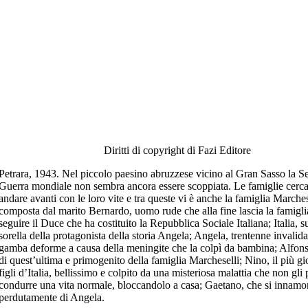
Diritti di copyright di Fazi Editore
Petrara, 1943. Nel piccolo paesino abruzzese vicino al Gran Sasso la 
Guerra mondiale non sembra ancora essere scoppiata. Le famiglie cerc
andare avanti con le loro vite e tra queste vi è anche la famiglia Marches
composta dal marito Bernardo, uomo rude che alla fine lascia la famigli
seguire il Duce che ha costituito la Repubblica Sociale Italiana; Italia, 
sorella della protagonista della storia Angela; Angela, trentenne invalid
gamba deforme a causa della meningite che la colpì da bambina; Alfons
di quest’ultima e primogenito della famiglia Marcheselli; Nino, il più g
figli d’Italia, bellissimo e colpito da una misteriosa malattia che non gli
condurre una vita normale, bloccandolo a casa; Gaetano, che si innamo
perdutamente di Angela.