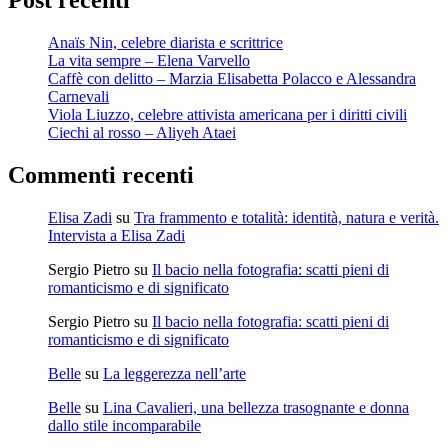
Post recenti
Anaïs Nin, celebre diarista e scrittrice
La vita sempre – Elena Varvello
Caffè con delitto – Marzia Elisabetta Polacco e Alessandra
Carnevali
Viola Liuzzo, celebre attivista americana per i diritti civili
Ciechi al rosso – Aliyeh Ataei
Commenti recenti
Elisa Zadi
su
Tra frammento e totalità: identità, natura e verità.
Intervista a Elisa Zadi
Sergio Pietro
su
Il bacio nella fotografia: scatti pieni di
romanticismo e di significato
Sergio Pietro
su
Il bacio nella fotografia: scatti pieni di
romanticismo e di significato
Belle
su
La leggerezza nell’arte
Belle
su
Lina Cavalieri, una bellezza trasognante e donna
dallo stile incomparabile