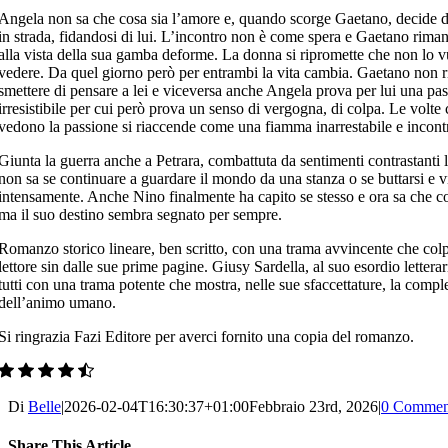
Angela non sa che cosa sia l’amore e, quando scorge Gaetano, decide d
in strada, fidandosi di lui. L’incontro non è come spera e Gaetano rima
alla vista della sua gamba deforme. La donna si ripromette che non lo v
vedere. Da quel giorno però per entrambi la vita cambia. Gaetano non r
smettere di pensare a lei e viceversa anche Angela prova per lui una pa
irresistibile per cui però prova un senso di vergogna, di colpa. Le volte 
vedono la passione si riaccende come una fiamma inarrestabile e incontr
Giunta la guerra anche a Petrara, combattuta da sentimenti contrastanti 
non sa se continuare a guardare il mondo da una stanza o se buttarsi e v
intensamente. Anche Nino finalmente ha capito se stesso e ora sa che c
ma il suo destino sembra segnato per sempre.
Romanzo storico lineare, ben scritto, con una trama avvincente che colp
lettore sin dalle sue prime pagine. Giusy Sardella, al suo esordio letterar
tutti con una trama potente che mostra, nelle sue sfaccettature, la comple
dell’animo umano.
Si ringrazia Fazi Editore per averci fornito una copia del romanzo.
Di
Belle
|
2026-02-04T16:30:37+01:00
Febbraio 23rd, 2026
|
0 Commen
Share This Article