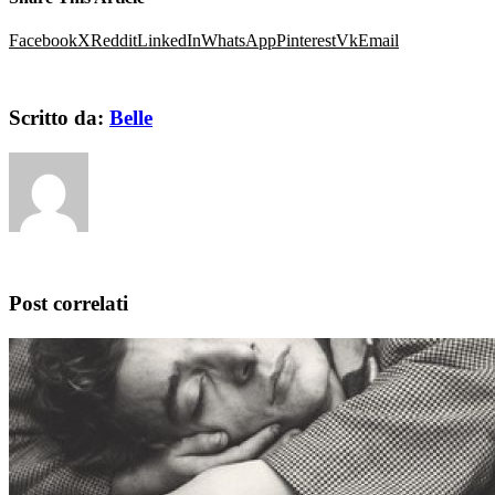
Facebook
X
Reddit
LinkedIn
WhatsApp
Pinterest
Vk
Email
Scritto da:
Belle
Post correlati