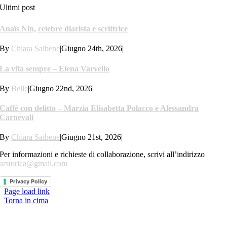
Ultimi post
Anaïs Nin, celebre diarista e scrittrice
By
Chiara Saibene
|
Giugno 24th, 2026
|
La vita sempre – Elena Varvello
By
Belle
|
Giugno 22nd, 2026
|
Caffè con delitto – Marzia Elisabetta Polacco e Alessandra
Carnevali
By
Chiara Saibene
|
Giugno 21st, 2026
|
Per informazioni e richieste di collaborazione, scrivi all’indirizzo
arstorica@gmail.com
Privacy Policy
Page load link
Torna in cima