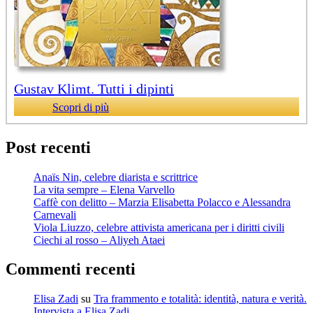
Gustav Klimt. Tutti i dipinti
Scopri di più
Post recenti
Anaïs Nin, celebre diarista e scrittrice
La vita sempre – Elena Varvello
Caffè con delitto – Marzia Elisabetta Polacco e Alessandra
Carnevali
Viola Liuzzo, celebre attivista americana per i diritti civili
Ciechi al rosso – Aliyeh Ataei
Commenti recenti
Elisa Zadi
su
Tra frammento e totalità: identità, natura e verità.
Intervista a Elisa Zadi