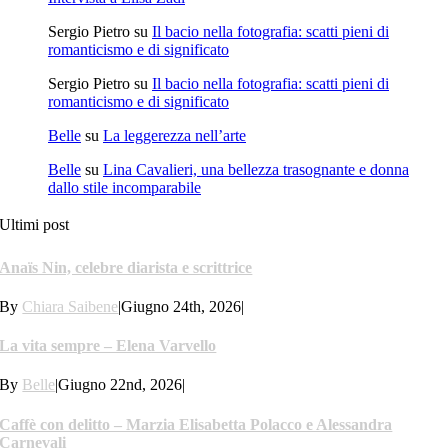
Sergio Pietro
su
Il bacio nella fotografia: scatti pieni di
romanticismo e di significato
Sergio Pietro
su
Il bacio nella fotografia: scatti pieni di
romanticismo e di significato
Belle
su
La leggerezza nell’arte
Belle
su
Lina Cavalieri, una bellezza trasognante e donna
dallo stile incomparabile
Ultimi post
Anaïs Nin, celebre diarista e scrittrice
By
Chiara Saibene
|
Giugno 24th, 2026
|
La vita sempre – Elena Varvello
By
Belle
|
Giugno 22nd, 2026
|
Caffè con delitto – Marzia Elisabetta Polacco e Alessandra
Carnevali