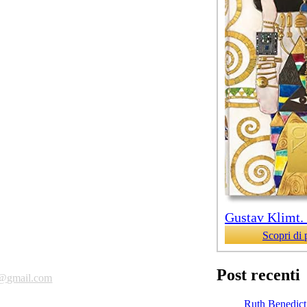
Gustav Klimt. T
Scopri di 
Post recenti
a@gmail.com
Ruth Benedict,