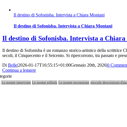
Il destino di Sofonisba. Intervista a Chiara Montani
Il destino di Sofonisba. Intervista a Chiara Montani
Il destino di Sofonisba. Intervista a Chiar
Il destino di Sofonisba è un romanzo storico-artistico della scrittrice
secoli, il Cinquecento e il Seicento. Si ripercorrono, tra passato e presen
Di
Belle
|
2026-01-17T16:55:15+01:00
Gennaio 20th, 2026
|
0 Commen
Continua a leggere
tegorie
e
Le nostre interviste
Le nostre pillole
Le nostre recensioni
piccole descrizioni d'au