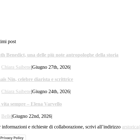
timi post
th Benedict, una delle più note antropologhe della storia
y
Chiara Saibene
|
Giugno 27th, 2026
|
aïs Nin, celebre diarista e scrittrice
y
Chiara Saibene
|
Giugno 24th, 2026
|
 vita sempre – Elena Varvello
y
Belle
|
Giugno 22nd, 2026
|
 informazioni e richieste di collaborazione, scrivi all’indirizzo
arstoric
Privacy Policy