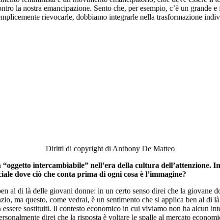
ontro la nostra emancipazione. Sento che, per esempio, c’è un grande e fis
licemente rievocarle, dobbiamo integrarle nella trasformazione individu
Diritti di copyright di Anthony De Matteo
un “oggetto intercambiabile” nell’era della cultura dell’attenzione. 
ociale dove ciò che conta prima di ogni cosa è l’immagine?
n al di là delle giovani donne: in un certo senso direi che la giovane do
azio, ma questo, come vedrai, è un sentimento che si applica ben al di là
 essere sostituiti. Il contesto economico in cui viviamo non ha alcun inte
Personalmente direi che la risposta è voltare le spalle al mercato econ