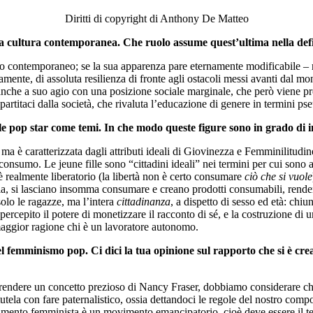
Diritti di copyright di Anthony De Matteo
 la cultura contemporanea. Che ruolo assume quest’ultima nella defi
 contemporaneo; se la sua apparenza pare eternamente modificabile – ris
ente, di assoluta resilienza di fronte agli ostacoli messi avanti dal mon
a anche a suo agio con una posizione sociale marginale, che però viene pr
artitaci dalla società, che rivaluta l’educazione di genere in termini p
elle pop star come temi. In che modo queste figure sono in grado di 
ma è caratterizzata dagli attributi ideali di Giovinezza e Femminilitudi
 il consumo. Le jeune fille sono “cittadini ideali” nei termini per cui so
realmente liberatorio (la libertà non è certo consumare
ciò che si vuole
ia, si lasciano insomma consumare e creano prodotti consumabili, renden
olo le ragazze, ma l’intera
cittadinanza
, a dispetto di sesso ed età: chi
 percepito il potere di monetizzare il racconto di sé, e la costruzione di
 maggior ragione chi è un lavoratore autonomo.
del femminismo pop. Ci dici la tua opinione sul rapporto che si è crea
riprendere un concetto prezioso di Nancy Fraser, dobbiamo considerare c
utela con fare paternalistico, ossia dettandoci le regole del nostro com
vimento femminista è un movimento emancipatorio, cioè deve essere il te