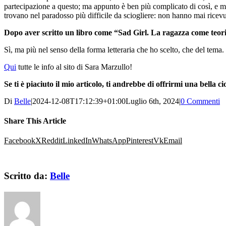
partecipazione a questo; ma appunto è ben più complicato di così, e mi
trovano nel paradosso più difficile da sciogliere: non hanno mai ric
Dopo aver scritto un libro come “Sad Girl. La ragazza come teoria”
Sì, ma più nel senso della forma letteraria che ho scelto, che del tema.
Qui
tutte le info al sito di Sara Marzullo!
Se ti è piaciuto il mio articolo, ti andrebbe di offrirmi una bella 
Di
Belle
|
2024-12-08T17:12:39+01:00
Luglio 6th, 2024
|
0 Commenti
Share This Article
Facebook
X
Reddit
LinkedIn
WhatsApp
Pinterest
Vk
Email
Scritto da:
Belle