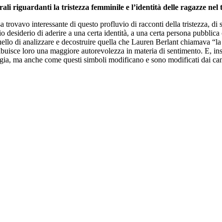
ali riguardanti la tristezza femminile e l’identità delle ragazze nel
 trovavo interessante di questo profluvio di racconti della tristezza, di
esiderio di aderire a una certa identità, a una certa persona pubblica o
quello di analizzare e decostruire quella che Lauren Berlant chiamava “la 
buisce loro una maggiore autorevolezza in materia di sentimento. E, ins
gia, ma anche come questi simboli modificano e sono modificati dai ca