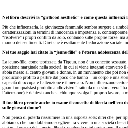
Nel libro descrivi la “girlhood aesthetic” e come questa influenzi
Più che influenzarla, la giovinezza femminile sembra surgere a simbolo
caratterizzazioni in termini di innocenza e impotenza e, contemporaneam
“risolvere” i propri conflitti da solo, contando sulle proprie forze, m
mondo dei sentimenti. Direi che è esattamente l’educazione sociale imp
Nel tuo saggio hai citato la “jeune-fille” e l’eterna adolescenza d
La jeune-fille, come teorizzata da Tiqqun, non è un concetto sessuato, 
posizione marginale nella società, in cui si viene integrati attraverso
abbia messo al centro giovani e donne, in un movimento che poi non è 
producono profitto a partire dal poco che hanno – un corpo e una stor
capacità di occupare l’attenzione e il mercato. Non influenzano certo s
guardi un qualsiasi prodotto audiovisivo “tratto da una storia vera” ha
l’attenzione) è richiesta anche a chiunque svolga il proprio lavoro, a
Il tuo libro prende anche in esame il concetto di libertà nell’era 
sulle giovani donne?
Non penso di poterla riassumere in una risposta sola: direi che, per 
abbiamo, che non dobbiamo scegliere tra vivere in una società che ci t
pagare il prezzo della nostra libertà, perdendo ogni protezione. Il mo