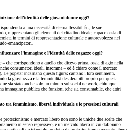
nizione dell’identità delle giovani donne oggi?
pondendo a una necessità di eterna flessibilità -, le sue
do, rappresentano gli elementi del cittadino ideale, capace ossia di
emiata in termini di rappresentazione culturale e autorevolezza nel
seudo-emancipatori.
influenzare l’immagine e l’identità delle ragazze oggi?
ne – che corrispondono a quello che dicevo prima, ossia di agio nella
no anche consumatori ideali, insomma – ed è chiaro come il mercato
). Le popstar incarnano questa figura: cantano i loro sentimenti,
do la giovinezza e la femminilità desiderabili proprio per questa
unque sia stato anche solo un minuto sui social network, chiunque
 una immagine pubblica che funzioni (che sia consumabile, che attiri
to tra femminismo, libertà individuale e le pressioni culturali
he protezionismo e mercato libero non sono le uniche due scelte che
portamento in senso repressivo, e un mercato libero in cui dobbiamo
rzo vertice di un triangolo prodotto da protezionismo e mercato libero