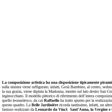
La composizione artistica ha una disposizione tipicamente pirami
sulla sinistra viene raffigurato, infatti, Gesù Bambino, al centro, seduta
la sua grazia, viene dipinta la Madonna, mentre sul lato destro San G
inginocchiato. Il modello pittorico di riferimento dell’intera composiz
quello leonardesco, da cui
Raffaello
ha tratto spunto per la realizzazi
questo quadro. La
Belle Jardinière
ricorda tantissimo, infatti, un alt
famoso realizzato da
Leonardo da Vinci
:
Sant’Anna, la Vergine e i