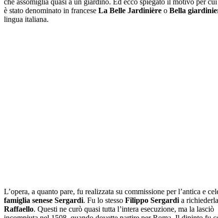
che assomiglia quasi a un giardino. Ed ecco spiegato il motivo per cui
è stato denominato in francese
La Belle Jardinière
o
Bella giardinie
lingua italiana.
L’opera, a quanto pare, fu realizzata su commissione per l’antica e cel
famiglia senese Sergardi
. Fu lo stesso
Filippo Sergardi
a richiederla
Raffaello
. Questi ne curò quasi tutta l’intera esecuzione, ma la lasciò
incompiuta nel 1508, quando dovette partire per Roma. Il dipinto fu 