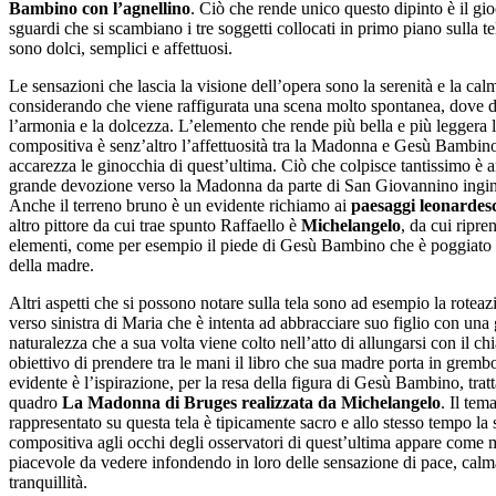
Bambino con l’agnellino
. Ciò che rende unico questo dipinto è il gio
sguardi che si scambiano i tre soggetti collocati in primo piano sulla tel
sono dolci, semplici e affettuosi.
Le sensazioni che lascia la visione dell’opera sono la serenità e la cal
considerando che viene raffigurata una scena molto spontanea, dove
l’armonia e la dolcezza. L’elemento che rende più bella e più leggera 
compositiva è senz’altro l’affettuosità tra la Madonna e Gesù Bambin
accarezza le ginocchia di quest’ultima. Ciò che colpisce tantissimo è 
grande devozione verso la Madonna da parte di San Giovannino ingin
Anche il terreno bruno è un evidente richiamo ai
paesaggi leonardes
altro pittore da cui trae spunto Raffaello è
Michelangelo
, da cui ripre
elementi, come per esempio il piede di Gesù Bambino che è poggiato 
della madre.
Altri aspetti che si possono notare sulla tela sono ad esempio la roteaz
verso sinistra di Maria che è intenta ad abbracciare suo figlio con una
naturalezza che a sua volta viene colto nell’atto di allungarsi con il ch
obiettivo di prendere tra le mani il libro che sua madre porta in gremb
evidente è l’ispirazione, per la resa della figura di Gesù Bambino, tratt
quadro
La Madonna di Bruges realizzata da Michelangelo
. Il tem
rappresentato su questa tela è tipicamente sacro e allo stesso tempo la
compositiva agli occhi degli osservatori di quest’ultima appare come 
piacevole da vedere infondendo in loro delle sensazione di pace, calm
tranquillità.