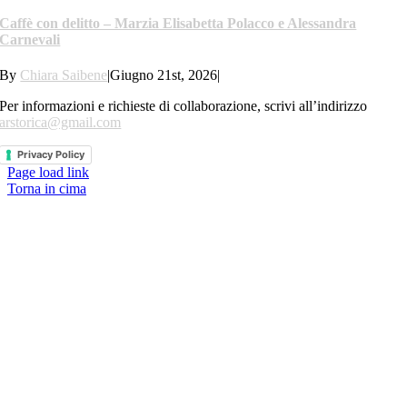
Caffè con delitto – Marzia Elisabetta Polacco e Alessandra
Carnevali
By
Chiara Saibene
|
Giugno 21st, 2026
|
Per informazioni e richieste di collaborazione, scrivi all’indirizzo
arstorica@gmail.com
Privacy Policy
Page load link
Torna in cima