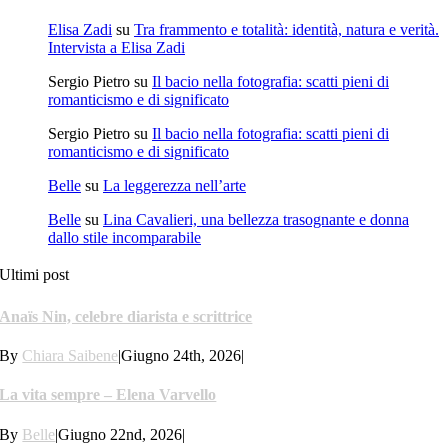
Elisa Zadi
su
Tra frammento e totalità: identità, natura e verità.
Intervista a Elisa Zadi
Sergio Pietro
su
Il bacio nella fotografia: scatti pieni di
romanticismo e di significato
Sergio Pietro
su
Il bacio nella fotografia: scatti pieni di
romanticismo e di significato
Belle
su
La leggerezza nell’arte
Belle
su
Lina Cavalieri, una bellezza trasognante e donna
dallo stile incomparabile
Ultimi post
Anaïs Nin, celebre diarista e scrittrice
By
Chiara Saibene
|
Giugno 24th, 2026
|
La vita sempre – Elena Varvello
By
Belle
|
Giugno 22nd, 2026
|