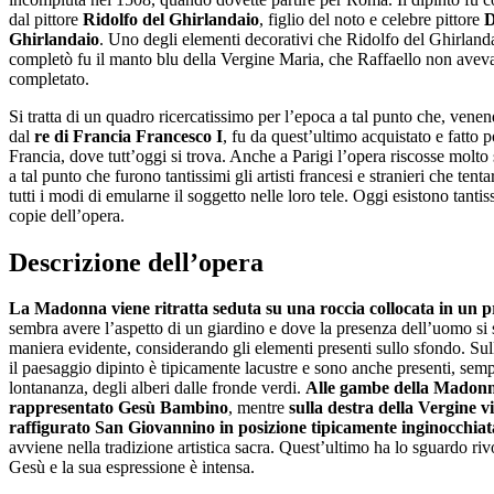
dal pittore
Ridolfo del Ghirlandaio
, figlio del noto e celebre pittore
D
Ghirlandaio
. Uno degli elementi decorativi che Ridolfo del Ghirland
completò fu il manto blu della Vergine Maria, che Raffaello non avev
completato.
Si tratta di un quadro ricercatissimo per l’epoca a tal punto che, vene
dal
re di Francia Francesco I
, fu da quest’ultimo acquistato e fatto p
Francia, dove tutt’oggi si trova. Anche a Parigi l’opera riscosse molto
a tal punto che furono tantissimi gli artisti francesi e stranieri che tent
tutti i modi di emularne il soggetto nelle loro tele. Oggi esistono tanti
copie dell’opera.
Descrizione dell’opera
La Madonna viene ritratta seduta su una roccia collocata in un p
sembra avere l’aspetto di un giardino e dove la presenza dell’uomo si 
maniera evidente, considerando gli elementi presenti sullo sfondo. Su
il paesaggio dipinto è tipicamente lacustre e sono anche presenti, semp
lontananza, degli alberi dalle fronde verdi.
Alle gambe della Madonn
rappresentato Gesù Bambino
, mentre
sulla destra della Vergine v
raffigurato San Giovannino in posizione tipicamente inginocchiat
avviene nella tradizione artistica sacra. Quest’ultimo ha lo sguardo riv
Gesù e la sua espressione è intensa.