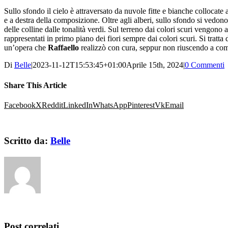
Sullo sfondo il cielo è attraversato da nuvole fitte e bianche collocate a
e a destra della composizione. Oltre agli alberi, sullo sfondo si vedon
delle colline dalle tonalità verdi. Sul terreno dai colori scuri vengono 
rappresentati in primo piano dei fiori sempre dai colori scuri. Si tratta 
un’opera che
Raffaello
realizzò con cura, seppur non riuscendo a com
Di
Belle
|
2023-11-12T15:53:45+01:00
Aprile 15th, 2024
|
0 Commenti
Share This Article
Facebook
X
Reddit
LinkedIn
WhatsApp
Pinterest
Vk
Email
Scritto da:
Belle
Post correlati