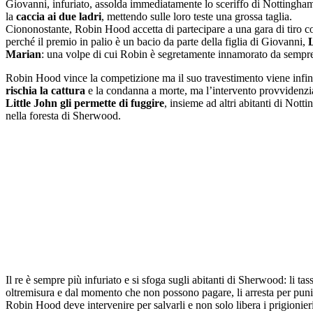
Giovanni, infuriato, assolda immediatamente lo sceriffo di Nottingha
la
caccia ai due ladri
, mettendo sulle loro teste una grossa taglia.
Ciononostante, Robin Hood accetta di partecipare a una gara di tiro co
perché il premio in palio è un bacio da parte della figlia di Giovanni,
Marian
: una volpe di cui Robin è segretamente innamorato da sempr
Robin Hood vince la competizione ma il suo travestimento viene infin
rischia la cattura
e la condanna a morte, ma l’intervento provvidenzi
Little John gli permette di fuggire
, insieme ad altri abitanti di Nott
nella foresta di Sherwood.
Il re è sempre più infuriato e si sfoga sugli abitanti di Sherwood: li tas
oltremisura e dal momento che non possono pagare, li arresta per puni
Robin Hood deve intervenire per salvarli e non solo libera i prigionier