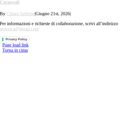
Carnevali
By
Chiara Saibene
|
Giugno 21st, 2026
|
Per informazioni e richieste di collaborazione, scrivi all’indirizzo
arstorica@gmail.com
Privacy Policy
Page load link
Torna in cima