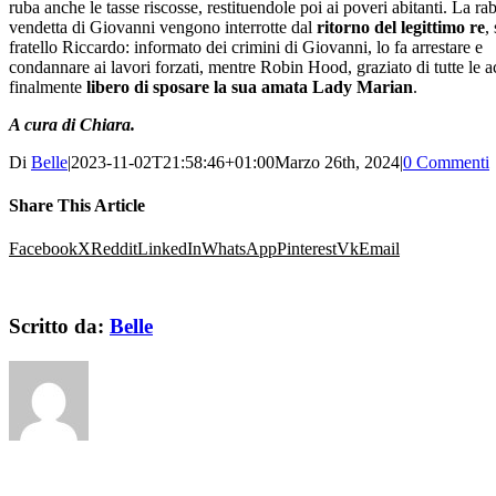
ruba anche le tasse riscosse, restituendole poi ai poveri abitanti. La rab
vendetta di Giovanni vengono interrotte dal
ritorno del legittimo re
,
fratello Riccardo: informato dei crimini di Giovanni, lo fa arrestare e
condannare ai lavori forzati, mentre Robin Hood, graziato di tutte le a
finalmente
libero di sposare la sua amata Lady Marian
.
A cura di Chiara.
Di
Belle
|
2023-11-02T21:58:46+01:00
Marzo 26th, 2024
|
0 Commenti
Share This Article
Facebook
X
Reddit
LinkedIn
WhatsApp
Pinterest
Vk
Email
Scritto da:
Belle