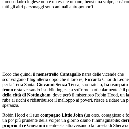
famoso ladro inglese non è un essere umano, bensì una volpe, così c
tutti gli altri personaggi sono animali antropomorfi.
Ecco che quindi il
menestrello Cantagallo
narra delle vicende che
sconvolgono l’Inghilterra dopo che il loro re, Riccardo Cuor di Leone,
per la Terra Santa:
Giovanni Senza Terra
, suo fratello,
ha usurpato 
trono
e sta vessando i sudditi inglesi; a soffrirne particolarmente è il
p
della città di Nottingham
, dove però il misterioso Robin Hood, un l
ruba ai ricchi e ridistribuisce il malloppo ai poveri, riesce a ridare un p
speranza.
Robin Hood e il suo
compagno Little John
(un orso, coraggioso e fo
un po’ più prudente della volpe) un giorno osano l’immaginabile:
der
proprio il re Giovanni
mentre sta attraversando la foresta di Sherwo