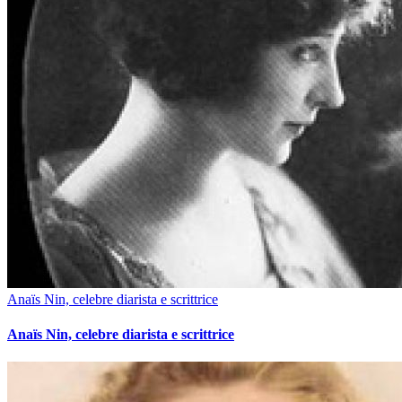
Anaïs Nin, celebre diarista e scrittrice
Anaïs Nin, celebre diarista e scrittrice