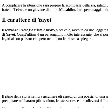
A complicare la situazione sarà proprio la scomparsa della zia, infatti
fratello
Tetsuo
e un giovane di nome
Masahiko
. I tre personaggi and
Il carattere di Yayoi
Il romanzo
Presagio triste
è molto piacevole, avvolto da una leggerezz
di
Yayoi
. Quest’ultima è un personaggio molto interessante, che si pone
legati al suo passato che però nemmeno lei riesce a spiegare.
Il ritmo della storia sembra assumere gli aspetti di una poesia, di una
precipitare nel baratro più assoluto, lei stessa riesce a risollevarsi dal