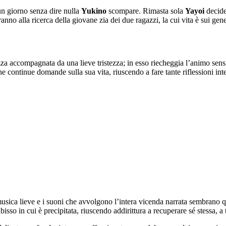
 un giorno senza dire nulla
Yukino
scompare. Rimasta sola
Yayoi
decide 
ranno alla ricerca della giovane zia dei due ragazzi, la cui vita è sui gene
a accompagnata da una lieve tristezza; in esso riecheggia l’animo sensib
 continue domande sulla sua vita, riuscendo a fare tante riflessioni inte
 musica lieve e i suoni che avvolgono l’intera vicenda narrata sembrano 
l’abisso in cui è precipitata, riuscendo addirittura a recuperare sé stessa,