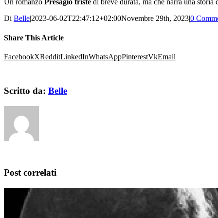
Un romanzo
Presagio triste
di breve durata, ma che narra una storia d
Di
Belle
|
2023-06-02T22:47:12+02:00
Novembre 29th, 2023
|
0 Comme
Share This Article
Facebook
X
Reddit
LinkedIn
WhatsApp
Pinterest
Vk
Email
Scritto da:
Belle
Post correlati