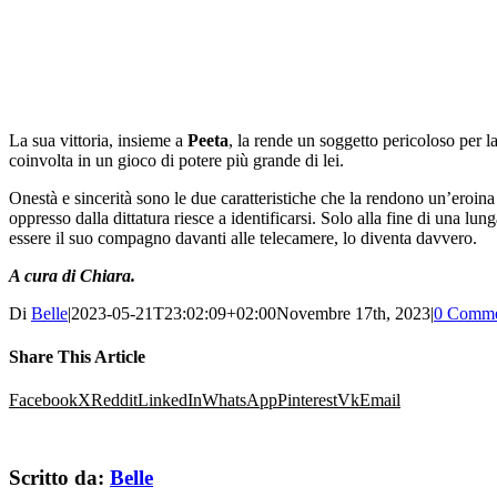
La sua vittoria, insieme a
Peeta
, la rende un soggetto pericoloso per la d
coinvolta in un gioco di potere più grande di lei.
Onestà e sincerità sono le due caratteristiche che la rendono un’eroina 
oppresso dalla dittatura riesce a identificarsi. Solo alla fine di una lun
essere il suo compagno davanti alle telecamere, lo diventa davvero.
A cura di Chiara.
Di
Belle
|
2023-05-21T23:02:09+02:00
Novembre 17th, 2023
|
0 Comme
Share This Article
Facebook
X
Reddit
LinkedIn
WhatsApp
Pinterest
Vk
Email
Scritto da:
Belle