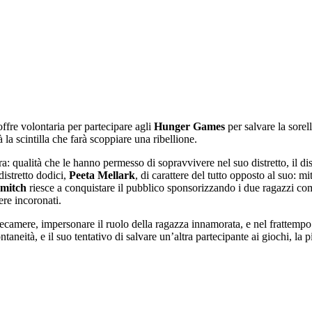
offre volontaria per partecipare agli
Hunger Games
per salvare la sorell
à la scintilla che farà scoppiare una ribellione.
era: qualità che le hanno permesso di sopravvivere nel suo distretto, il dis
distretto dodici,
Peeta Mellark
, di carattere del tutto opposto al suo:
mitch
riesce a conquistare il pubblico sponsorizzando i due ragazzi com
ere incoronati.
elecamere, impersonare il ruolo della ragazza innamorata, e nel frattempo
 spontaneità, e il suo tentativo di salvare un’altra partecipante ai giochi, 