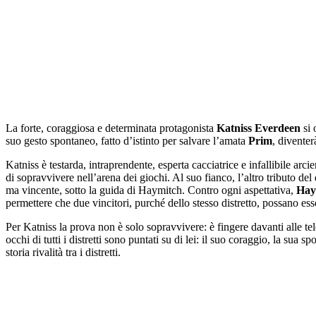
La forte, coraggiosa e determinata protagonista
Katniss Everdeen
si 
suo gesto spontaneo, fatto d’istinto per salvare l’amata
Prim
, diventer
Katniss è testarda, intraprendente, esperta cacciatrice e infallibile arci
di sopravvivere nell’arena dei giochi. Al suo fianco, l’altro tributo del 
ma vincente, sotto la guida di Haymitch. Contro ogni aspettativa,
Hay
permettere che due vincitori, purché dello stesso distretto, possano ess
Per Katniss la prova non è solo sopravvivere: è fingere davanti alle t
occhi di tutti i distretti sono puntati su di lei: il suo coraggio, la sua
storia rivalità tra i distretti.