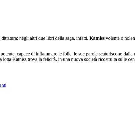
ittatura: negli altri due libri della saga, infatti,
Katniss
volente o nolent
potente, capace di infiammare le folle: le sue parole scaturiscono dalla r
ga lotta Katniss trova la felicità, in una nuova società ricostruita sulle ce
nti