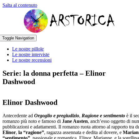
Salta al contenuto
Toggle Navigation
Le nostre pillole
Le nostre interviste
Le nostre recensioni
Serie: la donna perfetta – Elinor
Dashwood
Elinor Dashwood
Antecedente ad
Orgoglio e pregiudizio
,
Ragione e sentimento
è il s
romanzo più noto e famoso di
Jane Austen
, anch’esso oggetto di nu
pubblicazioni e adattamenti. Il romanzo ruota attorno al rapporto tra du
Elinor
,
la “ragione”
, ragazza assennata e dedita al dovere, e
Mariann
“sentimento”
, passionale e romantica. Elinor, Marianne, e la sorellina