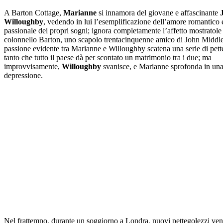
A Barton Cottage,
Marianne
si innamora del giovane e affascinante
Willoughby
, vedendo in lui l’esemplificazione dell’amore romantico 
passionale dei propri sogni; ignora completamente l’affetto mostratole
colonnello Barton, uno scapolo trentacinquenne amico di John Middl
passione evidente tra Marianne e Willoughby scatena una serie di pett
tanto che tutto il paese dà per scontato un matrimonio tra i due; ma
improvvisamente,
Willoughby
svanisce, e Marianne sprofonda in un
depressione.
Nel frattempo, durante un soggiorno a Londra, nuovi pettegolezzi ven