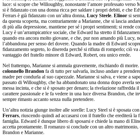
luce: si scopre che Willoughby, nonostante l’amore professato verso 
si è fidanzato con una donna ricca per saldare i propri debiti, e che E
Ferrars è già fidanzato con un’altra donna,
Lucy Steele
.
Elinor
si sent
da questa scoperta, ma contrariamente a Marianne, che si lascia andar
di più alla depressione, mantiene per sé i propri sentimenti; si rende c
Lucy è un’arrampicatrice sociale, che Edward ha stretto il fidanzamen
quando era ancora molto giovane, e che, pur non amando più Lucy, 
l’abbandona per senso del dovere. Quando la madre di Edward scopre
fidanzamento segreto, lo disereda perché si rifiuta di romperlo; ciò va 
vantaggio del fratello minore di Edward, Robert, ora unico erede.
Nel frattempo, Marianne si ammala gravemente, rischiando di morire. 
colonnello Brandon
fa di tutto per salvarla, incluso andare a prender
madre per condurla al suo capezzale. Marianne si salva, e viene a sape
passato di Willoughby, che ha abbandonato una donna dopo averla se
messa incinta, e che si è sposato per denaro; la rivelazione raffredda il
carattere passionale e le fa vedere in una luce diversa Brandon, che in
sempre rimasto accanto senza nulla pretendere.
Un’altra notizia giunge inoltre alle sorelle: Lucy Steel si è sposata co
Ferrars
, riuscendo quindi ad accasarsi con il fratello che erediterà la 
famiglia. Edward è dunque libero di sposarsi e chiede la mano di Elin
accetta prontamente. Il romanzo si conclude con un altro matrimonio, 
Brandon e Marianne.