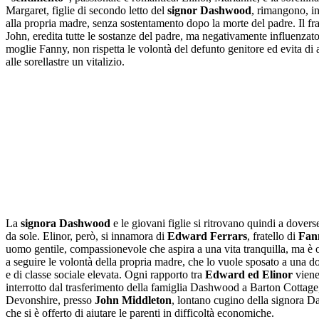
Margaret, figlie di secondo letto del
signor Dashwood
, rimangono, i
alla propria madre, senza sostentamento dopo la morte del padre. Il frat
John, eredita tutte le sostanze del padre, ma negativamente influenzato
moglie Fanny, non rispetta le volontà del defunto genitore ed evita di
alle sorellastre un vitalizio.
La
signora Dashwood
e le giovani figlie si ritrovano quindi a dovers
da sole. Elinor, però, si innamora di
Edward Ferrars
, fratello di
Fan
uomo gentile, compassionevole che aspira a una vita tranquilla, ma è 
a seguire le volontà della propria madre, che lo vuole sposato a una d
e di classe sociale elevata. Ogni rapporto tra
Edward ed Elinor
vien
interrotto dal trasferimento della famiglia Dashwood a Barton Cottage
Devonshire, presso
John Middleton
, lontano cugino della signora 
che si è offerto di aiutare le parenti in difficoltà economiche.