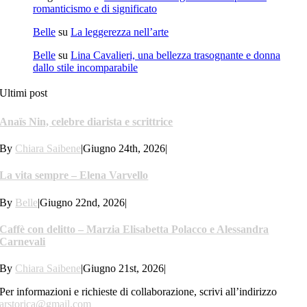
romanticismo e di significato
Belle
su
La leggerezza nell’arte
Belle
su
Lina Cavalieri, una bellezza trasognante e donna
dallo stile incomparabile
Ultimi post
Anaïs Nin, celebre diarista e scrittrice
By
Chiara Saibene
|
Giugno 24th, 2026
|
La vita sempre – Elena Varvello
By
Belle
|
Giugno 22nd, 2026
|
Caffè con delitto – Marzia Elisabetta Polacco e Alessandra
Carnevali
By
Chiara Saibene
|
Giugno 21st, 2026
|
Per informazioni e richieste di collaborazione, scrivi all’indirizzo
arstorica@gmail.com