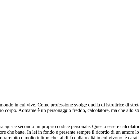
ndo in cui vive. Come professione svolge quella di istruttrice di stret
suo corpo. Aomame è un personaggio freddo, calcolatore, ma che allo stes
 agisce secondo un proprio codice personale. Questo essere calcolatrice
ore che batte. In lei in fondo è presente sempre il ricordo di un amore 
o rarefatto e molto intimo che, al di là dalla realtà in cui vivono, è carat