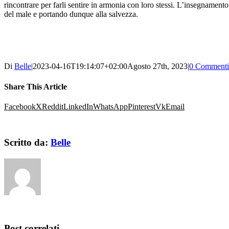
rincontrare per farli sentire in armonia con loro stessi. L’insegnamento
del male e portando dunque alla salvezza.
Di
Belle
|
2023-04-16T19:14:07+02:00
Agosto 27th, 2023
|
0 Commenti
Share This Article
Facebook
X
Reddit
LinkedIn
WhatsApp
Pinterest
Vk
Email
Scritto da:
Belle
Post correlati