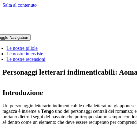
Salta al contenuto
oggle Navigation
Le nostre pillole
Le nostre interviste
Le nostre recensioni
Personaggi letterari indimenticabili: Ao
Introduzione
Un personaggio letterario indimenticabile della letteratura giapponese
ragazza è insieme a
Tengo
uno dei personaggi centrali del romanzo; en
portano dietro i segni del passato che purtroppo stanno sempre con loro
sé dentro come un elemento che deve essere recuperato per comprender