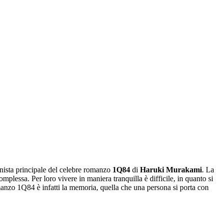
onista principale del celebre romanzo
1Q84
di
Haruki Murakami
. La
plessa. Per loro vivere in maniera tranquilla è difficile, in quanto si
omanzo 1Q84 è infatti la memoria, quella che una persona si porta con