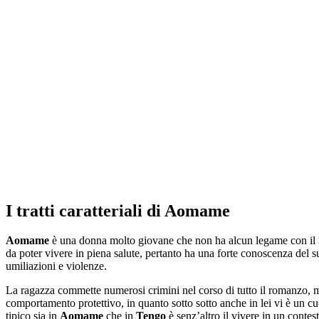
I tratti caratteriali di Aomame
Aomame
è una donna molto giovane che non ha alcun legame con il mo
da poter vivere in piena salute, pertanto ha una forte conoscenza del 
umiliazioni e violenze.
La ragazza commette numerosi crimini nel corso di tutto il romanzo, ma
comportamento protettivo, in quanto sotto sotto anche in lei vi è un cu
tipico sia in
Aomame
che in
Tengo
è senz’altro il vivere in un contest