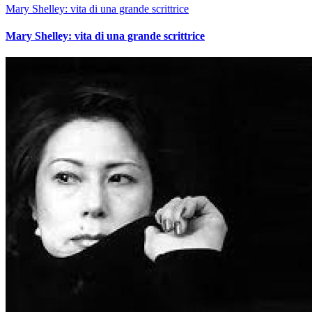
Mary Shelley: vita di una grande scrittrice
Mary Shelley: vita di una grande scrittrice