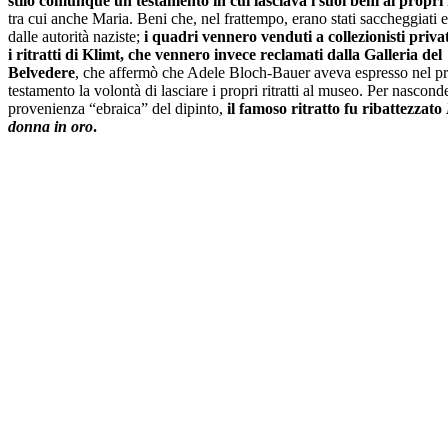
stilò comunque un testamento in cui lasciava i suoi beni ai propri 
tra cui anche Maria. Beni che, nel frattempo, erano stati saccheggiati e
dalle autorità naziste;
i quadri vennero venduti a collezionisti priva
i ritratti di Klimt, che vennero invece reclamati dalla Galleria del
Belvedere
, che affermò che Adele Bloch-Bauer aveva espresso nel p
testamento la volontà di lasciare i propri ritratti al museo. Per nascond
provenienza “ebraica” del dipinto,
il famoso ritratto fu ribattezzato
donna in oro
.