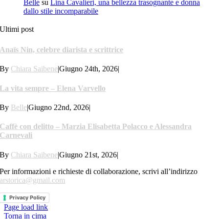
Belle
su
Lina Cavalieri, una bellezza trasognante e donna
dallo stile incomparabile
Ultimi post
Anaïs Nin, celebre diarista e scrittrice
By
Chiara Saibene
|
Giugno 24th, 2026
|
La vita sempre – Elena Varvello
By
Belle
|
Giugno 22nd, 2026
|
Caffè con delitto – Marzia Elisabetta Polacco e Alessandra
Carnevali
By
Chiara Saibene
|
Giugno 21st, 2026
|
Per informazioni e richieste di collaborazione, scrivi all’indirizzo
arstorica@gmail.com
Privacy Policy
Page load link
Torna in cima