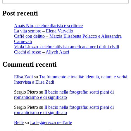
Post recenti
Anaïs Nin, celebre diarista e scrittrice
La vita sempre – Elena Varvello
Caffè con delitto – Marzia Elisabetta Polacco e Alessandra
Carnevali
Viola Liuzzo, celebre attivista americana per i diritti civili
Ciechi al rosso – Aliyeh Ataei
Commenti recenti
Elisa Zadi
su
Tra frammento e totalità: identità, natura e verità.
Intervista a Elisa Zadi
Sergio Pietro
su
Il bacio nella fotografia: scatti pieni di
romanticismo e di significato
Sergio Pietro
su
Il bacio nella fotografia: scatti pieni di
romanticismo e di significato
Belle
su
La leggerezza nell’arte