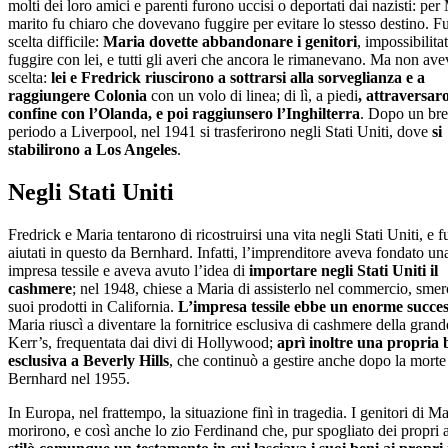
molti dei loro amici e parenti furono uccisi o deportati dai nazisti: per 
marito fu chiaro che dovevano fuggire per evitare lo stesso destino. F
scelta difficile:
Maria dovette abbandonare i genitori
, impossibilitat
fuggire con lei, e tutti gli averi che ancora le rimanevano. Ma non ave
scelta:
lei e Fredrick riuscirono a sottrarsi alla sorveglianza e a
raggiungere Colonia
con un volo di linea; di lì, a piedi
, attraversaro
confine con l’Olanda, e poi raggiunsero l’Inghilterra
. Dopo un br
periodo a Liverpool, nel 1941 si trasferirono negli Stati Uniti, dove
si
stabilirono a Los Angeles
.
Negli Stati Uniti
Fredrick e Maria tentarono di ricostruirsi una vita negli Stati Uniti, e 
aiutati in questo da Bernhard. Infatti, l’imprenditore aveva fondato u
impresa tessile e aveva avuto l’idea di
importare negli Stati Uniti il
cashmere
; nel 1948, chiese a Maria di assisterlo nel commercio, smer
suoi prodotti in California.
L’impresa tessile ebbe un enorme succe
Maria riuscì a diventare la fornitrice esclusiva di cashmere della gran
Kerr’s, frequentata dai divi di Hollywood;
aprì inoltre una propria
esclusiva a Beverly Hills
, che continuò a gestire anche dopo la morte
Bernhard nel 1955.
In Europa, nel frattempo, la situazione finì in tragedia. I genitori di Ma
morirono, e così anche lo zio Ferdinand che, pur spogliato dei propri a