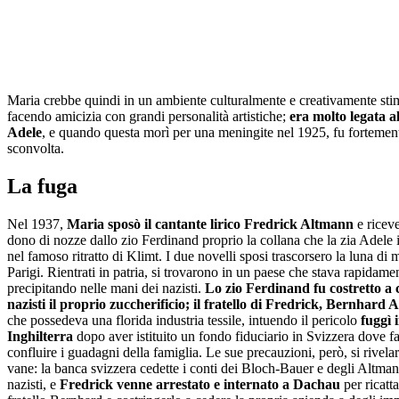
Maria crebbe quindi in un ambiente culturalmente e creativamente sti
facendo amicizia con grandi personalità artistiche;
era molto legata al
Adele
, e quando questa morì per una meningite nel 1925, fu fortemen
sconvolta.
La fuga
Nel 1937,
Maria sposò il cantante lirico Fredrick Altmann
e ricev
dono di nozze dallo zio Ferdinand proprio la collana che la zia Adele
nel famoso ritratto di Klimt. I due novelli sposi trascorsero la luna di 
Parigi. Rientrati in patria, si trovarono in un paese che stava rapidame
precipitando nelle mani dei nazisti.
Lo zio Ferdinand fu costretto a 
nazisti il proprio zuccherificio; il fratello di Fredrick, Bernhard
che possedeva una florida industria tessile, intuendo il pericolo
fuggì 
Inghilterra
dopo aver istituito un fondo fiduciario in Svizzera dove fa
confluire i guadagni della famiglia. Le sue precauzioni, però, si rivela
vane: la banca svizzera cedette i conti dei Bloch-Bauer e degli Altman
nazisti, e
Fredrick venne arrestato e internato a Dachau
per ricatta