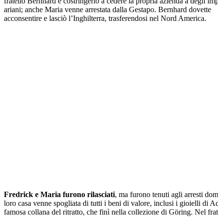
fratello Bernhard e costringerlo a cedere la propria azienda a degli imp
ariani; anche Maria venne arrestata dalla Gestapo. Bernhard dovette
acconsentire e lasciò l’Inghilterra, trasferendosi nel Nord America.
Fredrick e Maria furono rilasciati
, ma furono tenuti agli arresti domi
loro casa venne spogliata di tutti i beni di valore, inclusi i gioielli di A
famosa collana del ritratto, che finì nella collezione di Göring. Nel fr