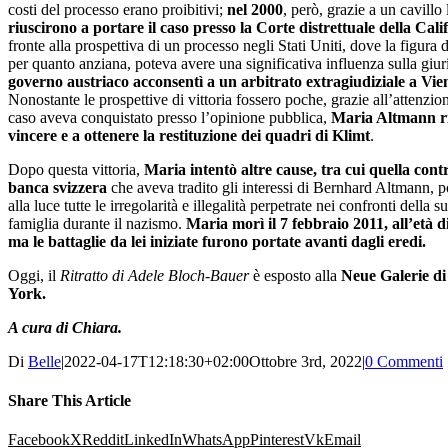
costi del processo erano proibitivi;
nel 2000
, però, grazie a un cavillo 
riuscirono a portare il caso presso la Corte distrettuale della Cali
fronte alla prospettiva di un processo negli Stati Uniti, dove la figura 
per quanto anziana, poteva avere una significativa influenza sulla giuri
governo austriaco acconsentì a un arbitrato extragiudiziale a Vi
Nonostante le prospettive di vittoria fossero poche, grazie all’attenzion
caso aveva conquistato presso l’opinione pubblica,
Maria Altmann ri
vincere e a ottenere la restituzione dei quadri di Klimt
.
Dopo questa vittoria,
Maria intentò altre cause, tra cui quella cont
banca svizzera
che aveva tradito gli interessi di Bernhard Altmann, 
alla luce tutte le irregolarità e illegalità perpetrate nei confronti della s
famiglia durante il nazismo.
Maria morì il 7 febbraio 2011, all’età d
ma le battaglie da lei iniziate furono portate avanti dagli eredi.
Oggi, il
Ritratto di Adele Bloch-Bauer
è esposto alla
Neue Galerie d
York.
A cura di Chiara.
Di
Belle
|
2022-04-17T12:18:30+02:00
Ottobre 3rd, 2022
|
0 Commenti
Share This Article
Facebook
X
Reddit
LinkedIn
WhatsApp
Pinterest
Vk
Email