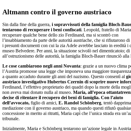
Altmann contro il governo austriaco
Sin dalla fine della guerra,
i sopravvissuti della famiglia Bloch-Bau
tentarono di recuperare i beni confiscati
. Leopold, fratello di Maria
recuperare qualche bene dello zio Ferdinand, ma si scontrò con
l’insabbiamento da parte delle autorità austriache, che si rifiutarono di
i presunti documenti con cui la zia Adele avrebbe lasciato in eredità i 
museo Belvedere. Per anni, la situazione scivolò nel dimenticatoio; di 
all’ostruzionismo delle autorità, la famiglia Bloch-Bauer rinunciò alla 
Le cose cambiarono negli anni Novanta
: grazie a un nuovo clima po
l’Austria promosse una legge che imponeva una maggiore trasparenza
a quanto accaduto durante gli anni del nazismo. Questo consentì al
gi
austriaco investigativo Hubertus Czernin di scoprire nuove infor
Ferdinand, l’effettivo proprietario dei quadri dopo la morte della mogl
non aveva mai donato nulla al museo.
Maria, all’epoca ottantatreen
decise di ritentare il recupero dei beni di famiglia.
Con l’aiuto
dell’avvocato,
figlio di amici,
E. Randol Schönberg
, tentò dapprim
mediazione con il governo austriaco, ma quando questi rifiutò qualsias
concessione in merito ai ritratti, Maria capì che l’unica strada era un’a
tribunale.
Inizialmente, Maria e Schönberg tentarono un’azione legale in Austria