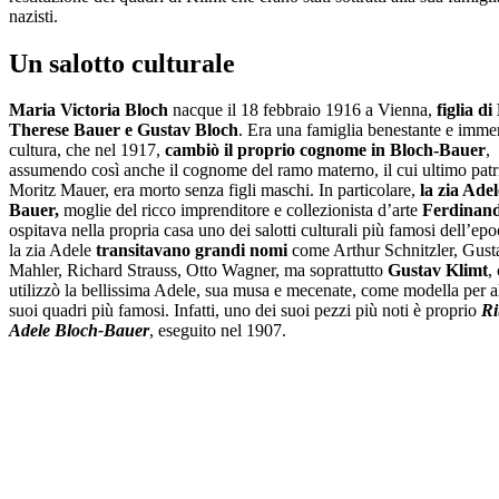
nazisti.
Un salotto culturale
Maria Victoria Bloch
nacque il 18 febbraio 1916 a Vienna,
figlia d
Therese Bauer e Gustav Bloch
. Era una famiglia benestante e immer
cultura, che nel 1917,
cambiò il proprio
cognome in Bloch-Bauer
,
assumendo così anche il cognome del ramo materno, il cui ultimo patr
Moritz Mauer, era morto senza figli maschi. In particolare,
la zia Ade
Bauer,
moglie del ricco imprenditore e collezionista d’arte
Ferdinan
ospitava nella propria casa uno dei salotti culturali più famosi dell’epo
la zia Adele
transitavano grandi nomi
come Arthur Schnitzler, Gust
Mahler, Richard Strauss, Otto Wagner, ma soprattutto
Gustav Klimt
,
utilizzò la bellissima Adele, sua musa e mecenate, come modella per a
suoi quadri più famosi. Infatti, uno dei suoi pezzi più noti è proprio
Ri
Adele Bloch-Bauer
, eseguito nel 1907.