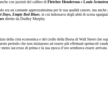
nche con jazzisti del calibro di
Fletcher Henderson
e
Louis Armstro
lo era un cantante apprezzatissima per le sua qualità canore, ma anche pe
pi Days, Empty Bed Blues
, in cui indossava degli abiti di scena sgargi
ues
diretto da Dudley Murphy.
izio della crisi economica e del crollo della Borsa di Wall Street che so
esto periodo che non iniziarono ad essere più effettuati spettacoli vaudev
 meno successo di prima e la sua epoca d’oro sembrava essere arrivata 