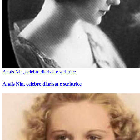
Anaïs Nin, celebre diarista e scrittrice
Anaïs Nin, celebre diarista e scrittrice