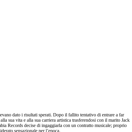
o dato i risultati sperati. Dopo il fallito tentativo di entrare a far
lla sua vita e alla sua carriera artistica trasferendosi con il marito Jack
bia Records decise di ingaggiarla con un contratto musicale; proprio
derato sensazionale per l’epoca.