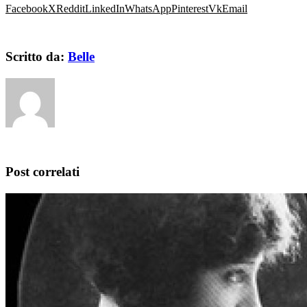
Facebook
X
Reddit
LinkedIn
WhatsApp
Pinterest
Vk
Email
Scritto da:
Belle
Post correlati