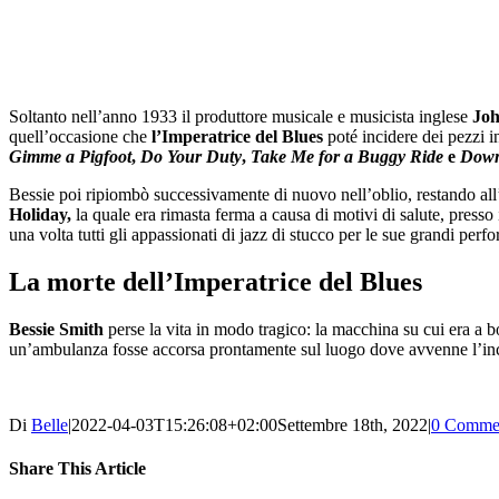
Soltanto nell’anno 1933 il produttore musicale e musicista inglese
Jo
quell’occasione che
l’Imperatrice del Blues
poté incidere dei pezzi 
Gimme a Pigfoot
,
Do Your Duty
,
Take Me for a Buggy Ride
e
Down
Bessie poi ripiombò successivamente di nuovo nell’oblio, restando all
Holiday,
la quale era rimasta ferma a causa di motivi di salute, press
una volta tutti gli appassionati di jazz di stucco per le sue grandi per
La morte dell’Imperatrice del Blues
Bessie Smith
perse la vita in modo tragico: la macchina su cui era a 
un’ambulanza fosse accorsa prontamente sul luogo dove avvenne l’inci
Di
Belle
|
2022-04-03T15:26:08+02:00
Settembre 18th, 2022
|
0 Comme
Share This Article