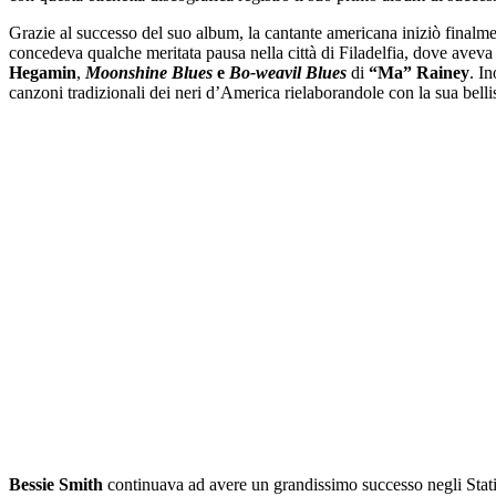
Grazie al successo del suo album, la cantante americana iniziò finalment
concedeva qualche meritata pausa nella città di Filadelfia, dove avev
Hegamin
,
Moonshine Blues
e
Bo-weavil Blues
di
“Ma” Rainey
. I
canzoni tradizionali dei neri d’America rielaborandole con la sua bell
Bessie Smith
continuava ad avere un grandissimo successo negli Stati 