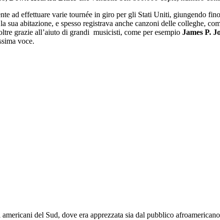
e ad effettuare varie tournée in giro per gli Stati Uniti, giungendo fino 
a la sua abitazione, e spesso registrava anche canzoni delle colleghe, c
noltre grazie all’aiuto di grandi musicisti, come per esempio
James P. J
issima voce.
americani del Sud, dove era apprezzata sia dal pubblico afroamericano s