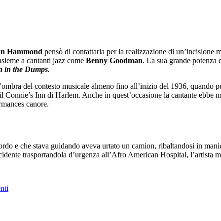
hn Hammond
pensò di contattarla per la realizzazione di un’incisione 
insieme a cantanti jazz come
Benny Goodman
. La sua grande potenza c
 in the
Dumps
.
’ombra del contesto musicale almeno fino all’inizio del 1936, quando pe
o il Connie’s Inn di Harlem. Anche in quest’occasione la cantante ebbe 
formances canore.
bordo e che stava guidando aveva urtato un camion, ribaltandosi in mani
dente trasportandola d’urgenza all’Afro American Hospital, l’artista mo
nti