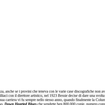
 anche se i provini che teneva con le varie case discografiche non avevan
iaci con il direttore artistico, nel 1923 Bessie decise di dare una svolta a
sua carriera vi fu sempre nello stesso anno, quando finalmente la Colum
sso,
Down Hearted Blues
che vendette ben 800.000 copie, numero consi