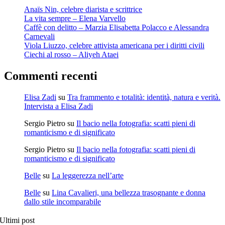
Anaïs Nin, celebre diarista e scrittrice
La vita sempre – Elena Varvello
Caffè con delitto – Marzia Elisabetta Polacco e Alessandra
Carnevali
Viola Liuzzo, celebre attivista americana per i diritti civili
Ciechi al rosso – Aliyeh Ataei
Commenti recenti
Elisa Zadi
su
Tra frammento e totalità: identità, natura e verità.
Intervista a Elisa Zadi
Sergio Pietro
su
Il bacio nella fotografia: scatti pieni di
romanticismo e di significato
Sergio Pietro
su
Il bacio nella fotografia: scatti pieni di
romanticismo e di significato
Belle
su
La leggerezza nell’arte
Belle
su
Lina Cavalieri, una bellezza trasognante e donna
dallo stile incomparabile
Ultimi post