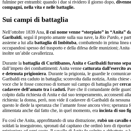
fulmine per entrambi: quando i due si rividero il giorno dopo,
divenn
compagni, nella vita e nelle battaglie.
Sui campi di battaglia
Nell’ottobre 1839 Ana,
il cui nome venne “storpiato” in “Anita” d
Garibaldi
, seguì il proprio amante sulla sua nave, la
Rio Pardo
, e par
assieme a lui alla
battaglia di Imbituba
, combattendo in prima linea 
occupandosi spesso del trasporto e della difesa delle munizioni;
Anita 
inoltre un’abile cavallerizza.
Durante la
battaglia di Curitibanos, Anita e Garibaldi furono sepa
dall’impeto dei combattimenti: Anita venne
catturata dall’esercito a
e detenuta prigioniera
. Durante la prigionia, le guardie le comunica
Garibaldi era caduto in battaglia; sconvolta dalla notizia, Anita chiese 
voce che le fosse concesso di tornare sul campo di battaglia per
cercar
cadavere dell’amato tra i caduti.
Pare che il comandante delle guard
colpito dalla richiesta di Anita e dal suo temperamento, acconsentì all
richiesta: la donna, però, non vide il cadavere di Garibaldi da nessuna
questo le diede la speranza che l’amante fosse ancora vivo; speranza f
alimentata anche dal fatto che, in quel momento, era
incinta di suo fig
Fu così che Anita, approfittando di una distrazione,
rubò un cavallo e
soldati la inseguirono, spronati dal capitano che ordinò loro di riportar
prigioniera ad ogni costo. Il cavallo di Anita fu colpito e abbattuto, e 