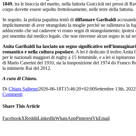
1849
, tra le braccia del marito, nella fattoria Guiccioli nei pressi di Ra
corpo dovette essere sepolto frettolosamente, nelle terre della fattoria.
In seguito, la polizia papalina tentò di
diffamare Garibaldi
accusand
implicitamente di aver strangolato la moglie perché ne rallentava la fu
adducendo che sul cadavere vi erano segni di strangolamento; ipotesi 
poi smentita dal medico legale, che non rinvenne alcun segno in tal se
Anita Garibaldi ha lasciato un segno significativo nell’immaginar
romantico e nella cultura popolare.
A lei è dedicato il trofeo Anita 
per le nazionali maggiori di rugby a 15 femminile, e a lei si ispirarono s
di Mario Caserini del 1910, sia la trasposizione del 1974 do Franco Ro
la miniserie Rai del 2012.
A cura di Chiara.
Di
Chiara Saibene
|
2026-06-18T15:46:20+02:00
Settembre 13th, 2022
Commenti
Share This Article
Facebook
X
Reddit
LinkedIn
WhatsApp
Pinterest
Vk
Email