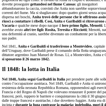
dovette proseguire
gettandosi nel fiume Canoas
: gli inseguitori
abbandonarono la caccia, convinti che Anita non sarebbe sopravvissut
correnti del fiume. Ma si sbagliavano: dopo quattro giorni senza acqua
dispersa nei boschi,
Anita trovò delle persone che le offrirono assis
riuscì a contattare i ribelli. Così, Anita e Garibaldi si ritrovarono 
Vacaria
e qualche mese dopo nacque il
loro primo figlio, Menotti
. 
avrebbe avuto
altri tre figli: Rosita, Teresita e Ricciotti
; Menotti, na
una deformità al cranio, sarebbe diventato un combattente per la liber
suo padre.
Nel 1841,
Anita e Garibaldi si trasferirono a Montevideo
, capitale
dell’Uruguay, dove Garibaldi prese il comando della flotta uruguayana
dittatore argentino Juan Manuel de Rosas. Lì, a Montevideo, Anita e 
si sposarono il 26 marzo 1842.
Il 1848: la lotta in Italia
Nel 1848, Anita seguì Garibaldi in Italia
per prendere parte alle sol
contro l’occupazione austriaca. Nel 1849, Garibaldi e Anita si unirono
resistenza della neonata Repubblica Romana, opponendosi agli esercit
Francia e del Regno di Napoli che volevano restaurare il potere del pa
francesi, però, ruppero le barriere e conquistarono la città il 30 giugno;
dalle truppe francesi e austriache, i due dovettero fuggire. Anita era d
incinta e
durante la fuga contrasse la malaria: indebolita, morì il 