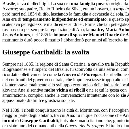
Brasile, terza di dieci figli. La sua era
una famiglia povera
originaria
Azzorre; suo padre, Bento Ribeiro da Silva, era un bovaro, un
tropeir
però morì nel 1834 di tifo, lasciando la famiglia a cavarsela da sola. 
Ana era di
temperamento indipendente ed emancipato
, e questo s
scatenava pettegolezzi e maldicenze su di lei. Prima che tali pettegolez
rovinassero per sempre la reputazione di Ana, la
madre, Maria Anto
Jesus Antunes
, nel 1835
le impose di sposare Manuel Duarte de 
matrimonio durò poco: il marito l’abbandonò per unirsi all’esercito im
Giuseppe Garibaldi: la svolta
Sempre nel 1835, la regione di Santa Catarina, a cavallo tra la Repubb
Riograndense e l’Impero del Brasile, fu sconvolta da una serie di com
ricordati collettivamente come la
Guerra dei Farrapos
.
La ribellione 
nei confronti del governo centrale, che imponeva tasse troppo alte e si
disinteressava totalmente allo sviluppo economico delle industrie locali
giovane Ana si sentiva
molto vicina ai ribelli
e ne seguì le gesta con
ammirazione, complici anche le conversazioni intrattenute con lo
zio 
appassionato di diritti e giustizia sociale.
Nel 1839, i ribelli conquistarono la città di Morrinhos, con l’accoglien
maggior parte degli abitanti, tra cui Ana: fu in quell’occasione che
An
incontrò Giuseppe Garibaldi
, il rivoluzionario italiano che, giunto i
era stato uno dei comandanti della
Guerra dei Farrapos
. Si trattò di 