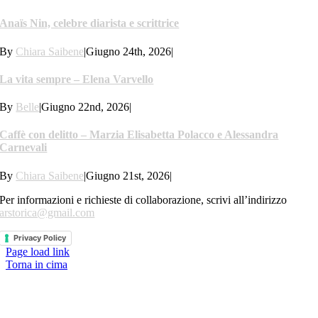
Anaïs Nin, celebre diarista e scrittrice
By
Chiara Saibene
|
Giugno 24th, 2026
|
La vita sempre – Elena Varvello
By
Belle
|
Giugno 22nd, 2026
|
Caffè con delitto – Marzia Elisabetta Polacco e Alessandra
Carnevali
By
Chiara Saibene
|
Giugno 21st, 2026
|
Per informazioni e richieste di collaborazione, scrivi all’indirizzo
arstorica@gmail.com
Privacy Policy
Page load link
Torna in cima