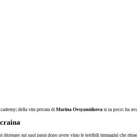
Academy; della vita privata di
Marina
Ovsyannikova
si sa poco: ha av
Ucraina
i ritornare sui suoi passi dopo avere visto le terribili immagini che ri