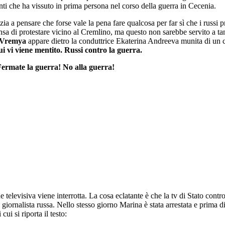
eventi che ha vissuto in prima persona nel corso della guerra in Cecenia.
izia a pensare che forse vale la pena fare qualcosa per far sì che i russ
nsa di protestare vicino al Cremlino, ma questo non sarebbe servito a ta
e Vremya
appare dietro la conduttrice Ekaterina Andreeva munita di un cart
i vi viene mentito. Russi contro la guerra.
ermate la guerra! No alla guerra!
 televisiva viene interrotta. La cosa eclatante è che la tv di Stato cont
iornalista russa. Nello stesso giorno Marina è stata arrestata e prima di
ui si riporta il testo: