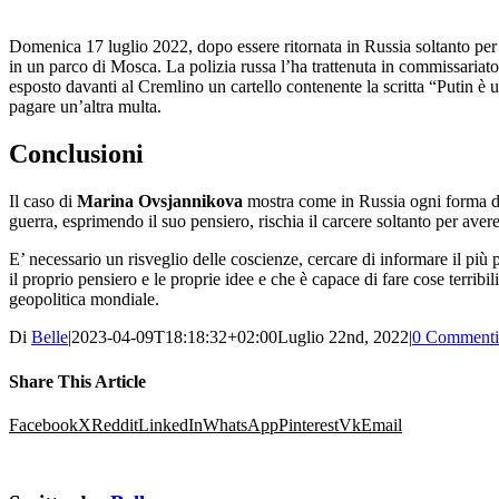
Domenica 17 luglio 2022, dopo essere ritornata in Russia soltanto per 
in un parco di Mosca. La polizia russa l’ha trattenuta in commissaria
esposto davanti al Cremlino un cartello contenente la scritta “Putin è u
pagare un’altra multa.
Conclusioni
Il caso di
Marina Ovsjannikova
mostra come in Russia ogni forma di 
guerra, esprimendo il suo pensiero, rischia il carcere soltanto per aver
E’ necessario un risveglio delle coscienze, cercare di informare il più 
il proprio pensiero e le proprie idee e che è capace di fare cose terri
geopolitica mondiale.
Di
Belle
|
2023-04-09T18:18:32+02:00
Luglio 22nd, 2022
|
0 Commenti
Share This Article
Facebook
X
Reddit
LinkedIn
WhatsApp
Pinterest
Vk
Email