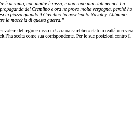
re è ucraino, mia madre è russa, e non sono mai stati nemici. La
a propaganda del Cremlino e ora ne provo molta vergogna, perché ho
 scesi in piazza quando il Cremlino ha avvelenato Navalny. Abbiamo
liere la macchia di questa guerra.”
r volere del regime russo in Ucraina sarebbero stati in realtà una vera
elt l’ha scelta come sua corrispondente. Per le sue posizioni contro il