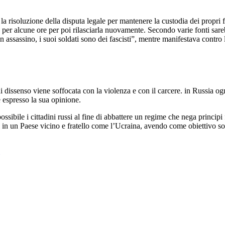
la risoluzione della disputa legale per mantenere la custodia dei propri
to per alcune ore per poi rilasciarla nuovamente. Secondo varie fonti sa
n assassino, i suoi soldati sono dei fascisti”, mentre manifestava contro
dissenso viene soffocata con la violenza e con il carcere. in Russia ogn
e espresso la sua opinione.
possibile i cittadini russi al fine di abbattere un regime che nega princi
bili in un Paese vicino e fratello come l’Ucraina, avendo come obiettivo 