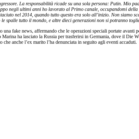
gressore. La responsabilità ricade su una sola persona: Putin. Mio pad
oppo negli ultimi anni ho lavorato al Primo canale, occupandomi dell
o taciuto nel 2014, quando tutto questo era solo all’inizio. Non siamo
 le spalle tutto il mondo, e altre dieci generazioni non si potranno tog
to una fake news, affermando che le operazioni speciali portate avanti pe
o Marina ha lasciato la Russia per trasferirsi in Germania, dove il Die W
do che anche l’ex marito l’ha denunciata in seguito agli eventi accaduti.