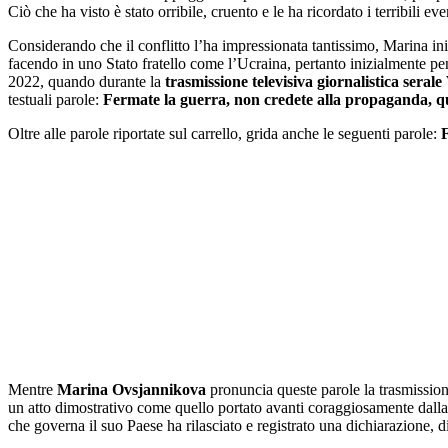
Ciò che ha visto è stato orribile, cruento e le ha ricordato i terribili 
Considerando che il conflitto l’ha impressionata tantissimo, Marina in
facendo in uno Stato fratello come l’Ucraina, pertanto inizialmente pe
2022, quando durante la
trasmissione televisiva giornalistica seral
testuali parole:
Fermate la guerra, non credete alla propaganda, qu
Oltre alle parole riportate sul carrello, grida anche le seguenti parole:
F
Mentre
Marina Ovsjannikova
pronuncia queste parole la trasmissione
un atto dimostrativo come quello portato avanti coraggiosamente dalla g
che governa il suo Paese ha rilasciato e registrato una dichiarazione, di c