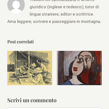
giuridico (inglese e tedesco), tutor di
lingue straniere, editor e scrittrice.
Ama leggere, scrivere e passeggiare in montagna.
Post correlati
Delia Akeley,
Dora Maar,
grande
fotografa,
esploratrice e
poetessa e
scrittrice
pittrice francese
americana
Scrivi un commento