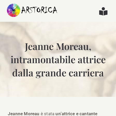
Salta
al
Togg
contenuto
Navi
Le nostre pillole
Jeanne Moreau,
Le nostre interviste
intramontabile attrice
Le nostre recensioni
dalla grande carriera
Jeanne Moreau
è stata
un’attrice e cantante