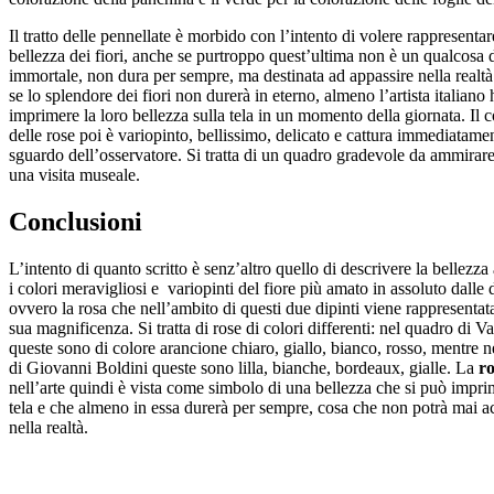
Il tratto delle pennellate è morbido con l’intento di volere rappresentar
bellezza dei fiori, anche se purtroppo quest’ultima non è un qualcosa 
immortale, non dura per sempre, ma destinata ad appassire nella realt
se lo splendore dei fiori non durerà in eterno, almeno l’artista italiano
imprimere la loro bellezza sulla tela in un momento della giornata. Il c
delle rose poi è variopinto, bellissimo, delicato e cattura immediatame
sguardo dell’osservatore. Si tratta di un quadro gradevole da ammirar
una visita museale.
Conclusioni
L’intento di quanto scritto è senz’altro quello di descrivere la bellezza
i colori meravigliosi e variopinti del fiore più amato in assoluto dalle
ovvero la rosa che nell’ambito di questi due dipinti viene rappresentat
sua magnificenza. Si tratta di rose di colori differenti: nel quadro di 
queste sono di colore arancione chiaro, giallo, bianco, rosso, mentre 
di Giovanni Boldini queste sono lilla, bianche, bordeaux, gialle. La
r
nell’arte quindi è vista come simbolo di una bellezza che si può impri
tela e che almeno in essa durerà per sempre, cosa che non potrà mai a
nella realtà.