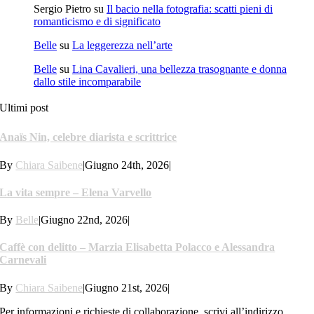
Sergio Pietro
su
Il bacio nella fotografia: scatti pieni di
romanticismo e di significato
Belle
su
La leggerezza nell’arte
Belle
su
Lina Cavalieri, una bellezza trasognante e donna
dallo stile incomparabile
Ultimi post
Anaïs Nin, celebre diarista e scrittrice
By
Chiara Saibene
|
Giugno 24th, 2026
|
La vita sempre – Elena Varvello
By
Belle
|
Giugno 22nd, 2026
|
Caffè con delitto – Marzia Elisabetta Polacco e Alessandra
Carnevali
By
Chiara Saibene
|
Giugno 21st, 2026
|
Per informazioni e richieste di collaborazione, scrivi all’indirizzo