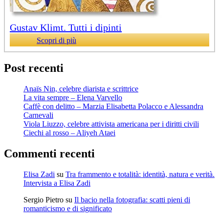
Gustav Klimt. Tutti i dipinti
Scopri di più
Post recenti
Anaïs Nin, celebre diarista e scrittrice
La vita sempre – Elena Varvello
Caffè con delitto – Marzia Elisabetta Polacco e Alessandra
Carnevali
Viola Liuzzo, celebre attivista americana per i diritti civili
Ciechi al rosso – Aliyeh Ataei
Commenti recenti
Elisa Zadi
su
Tra frammento e totalità: identità, natura e verità.
Intervista a Elisa Zadi
Sergio Pietro
su
Il bacio nella fotografia: scatti pieni di
romanticismo e di significato