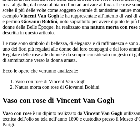
rosa al giallo, dal rosso al bianco fino ad arrivare al fuxia. Le rose son
scelte il più delle volte come soggetto centrale di tantissime nature mor
esempio
Vincent Van Gogh
le ha rappresentate all’interno di vasi di 
e perfino
Giovanni
Boldini
, noto soprattutto per avere dipinto le più 
donne della Belle Époque, ha realizzato una
natura morta con rose
c
descritta in questo articolo.
Le rose sono simbolo di bellezza, di eleganza e di raffinatezza e sono
uno dei fiori più regalati alle donne dai loro compagni e dai loro ammi
Regalare delle rose alle donne è da sempre considerato un gesto di gal
di ammirazione verso la donna amata.
Ecco le opere che verranno analizzate:
Vaso con rose di Vincent Van Gogh
Natura morta con rose di Giovanni Boldini
Vaso con rose di Vincent Van Gogh
Vaso con rose
è un dipinto realizzato da
Vincent Van Gogh
utilizza
tecnica dell’olio su tela nell’anno 1890 e custodito presso il Museo d’
Parigi.