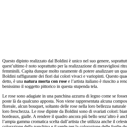
Questo dipinto realizzato dal Boldini è unico nel suo genere, soprattu
quest’ultimo è noto soprattutto per la realizzazione di meravigliosi ritra
femminili. Capita dunque molto raramente di potere analizzare un qua
Boldini raffigurante dei fiori dai colori vivaci e variopinti. Questo qu
detto, è una
natura morta con rose
e l’artista italiano è riuscito a ren
benissimo il soggetto pittorico in questa stupenda tela.
Le rose sono adagiate in una panchina azzurra di legno come se fosser
poste là da qualcuno apposta. Non viene rappresentata alcuna compos
floreale, alcun bouquet, soltanto delle rose nella loro bellezza naturale
loro freschezza. Le rose dipinte da Boldini sono di svariati colori: bianc
bordeaux, gialle. A rendere il quadro ancora più bello senz’altro è anc
l’ampia gamma cromatica scelta dall’artista che utilizza anche il celest
colorazione della panchina e il verde per la colorazione delle foglie del