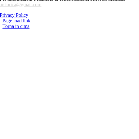
arstorica@gmail.com
Privacy Policy
Page load link
Torna in cima