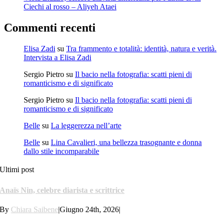
Ciechi al rosso – Aliyeh Ataei
Commenti recenti
Elisa Zadi
su
Tra frammento e totalità: identità, natura e verità.
Intervista a Elisa Zadi
Sergio Pietro
su
Il bacio nella fotografia: scatti pieni di
romanticismo e di significato
Sergio Pietro
su
Il bacio nella fotografia: scatti pieni di
romanticismo e di significato
Belle
su
La leggerezza nell’arte
Belle
su
Lina Cavalieri, una bellezza trasognante e donna
dallo stile incomparabile
Ultimi post
Anaïs Nin, celebre diarista e scrittrice
By
Chiara Saibene
|
Giugno 24th, 2026
|