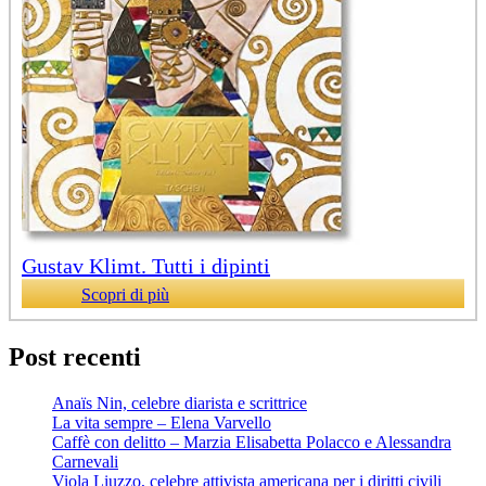
Gustav Klimt. Tutti i dipinti
Scopri di più
Post recenti
Anaïs Nin, celebre diarista e scrittrice
La vita sempre – Elena Varvello
Caffè con delitto – Marzia Elisabetta Polacco e Alessandra
Carnevali
Viola Liuzzo, celebre attivista americana per i diritti civili