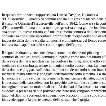
In questo ritratto viene rappresentata
Louise Broglie
, la contessa
d’Haussonville. Il quadro fu commissionato a Ingres dal marito della 
il visconte Othenin d’Haussonville nell’anno 1842. Come si sa la con
d’Haussonville fu una donna molto progressista e una grande intellettu
sua epoca. In questo ritratto vi è una resa molto sontuosa dell’element
consistenza che si può riscontrare proprio nelle pieghe dell’abito di set
indossato dalla donna e dalla luminosità e brillantezza del fiocco ross
indossa tra i capelli raccolti secondo i gusti dell’epoca.
Il seguente ritratto viene considerato come uno dei lavori più eleganti
sontuosi di Jean-Auguste-Dominique Ingres e come uno dei ritratti più
della storia dell’arte neoclassica. La contessa ha lo sguardo rivolto ver
spettatore che sembra guardare in maniera molto concentrata. La mano
della donna è poggiata sulla vita e sul braccio destro indossa un bracci
mentre la mano sinistra è poggiata delicatamente sotto il mento. La sta
la fanciulla si trova è quasi sicuramente la sua camera da letto, come 
la presenza della cassettiera con lo specchio che tra l’altro riflette la su
immagine in maniera molto realistica. Ai due lati della cassettiera sem
evidente la presenza di due poltrone che però non vengono rappresent
tutto nel dipinto, scorgendosi appena i due braccioli. Infine sullo sfond
intravede appena la parete laterale della stanza che è grigia.