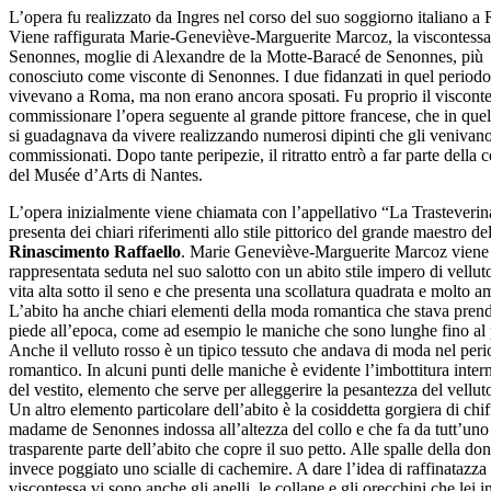
L’opera fu realizzato da Ingres nel corso del suo soggiorno italiano a
Viene raffigurata Marie-Geneviève-Marguerite Marcoz, la viscontessa
Senonnes, moglie di Alexandre de la Motte-Baracé de Senonnes, più
conosciuto come visconte di Senonnes. I due fidanzati in quel periodo
vivevano a Roma, ma non erano ancora sposati. Fu proprio il visconte
commissionare l’opera seguente al grande pittore francese, che in que
si guadagnava da vivere realizzando numerosi dipinti che gli venivan
commissionati. Dopo tante peripezie, il ritratto entrò a far parte della 
del Musée d’Arts di Nantes.
L’opera inizialmente viene chiamata con l’appellativo “La Trasteverin
presenta dei chiari riferimenti allo stile pittorico del grande maestro de
Rinascimento
Raffaello
. Marie Geneviève-Marguerite Marcoz viene
rappresentata seduta nel suo salotto con un abito stile impero di vellut
vita alta sotto il seno e che presenta una scollatura quadrata e molto a
L’abito ha anche chiari elementi della moda romantica che stava pre
piede all’epoca, come ad esempio le maniche che sono lunghe fino al 
Anche il velluto rosso è un tipico tessuto che andava di moda nel per
romantico. In alcuni punti delle maniche è evidente l’imbottitura inter
del vestito, elemento che serve per alleggerire la pesantezza del vellut
Un altro elemento particolare dell’abito è la cosiddetta gorgiera di chi
madame de Senonnes indossa all’altezza del collo e che fa da tutt’uno
trasparente parte dell’abito che copre il suo petto. Alle spalle della do
invece poggiato uno scialle di cachemire. A dare l’idea di raffinatazza 
viscontessa vi sono anche gli anelli, le collane e gli orecchini che lei i