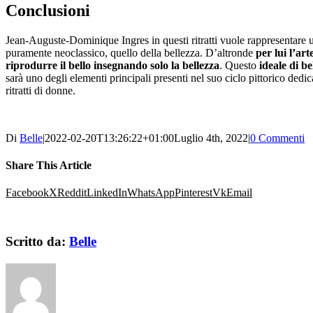
Conclusioni
Jean-Auguste-Dominique Ingres in questi ritratti vuole rappresentare 
puramente neoclassico, quello della bellezza. D’altronde
per lui l’art
riprodurre il bello insegnando solo la bellezza
. Questo
ideale di be
sarà uno degli elementi principali presenti nel suo ciclo pittorico dedic
ritratti di donne.
Di
Belle
|
2022-02-20T13:26:22+01:00
Luglio 4th, 2022
|
0 Commenti
Share This Article
Facebook
X
Reddit
LinkedIn
WhatsApp
Pinterest
Vk
Email
Scritto da:
Belle