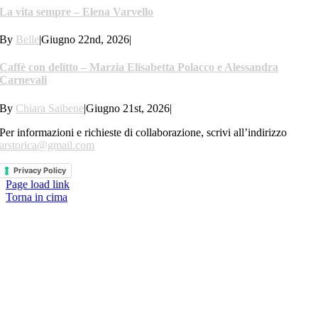
La vita sempre – Elena Varvello
By
Belle
|
Giugno 22nd, 2026
|
Caffè con delitto – Marzia Elisabetta Polacco e Alessandra
Carnevali
By
Chiara Saibene
|
Giugno 21st, 2026
|
Per informazioni e richieste di collaborazione, scrivi all’indirizzo
arstorica@gmail.com
Privacy Policy
Page load link
Torna in cima