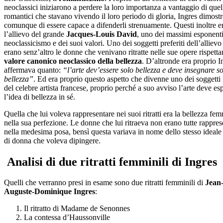
neoclassici iniziarono a perdere la loro importanza a vantaggio di quel
romantici che stavano vivendo il loro periodo di gloria, Ingres dimost
comunque di essere capace a difenderli strenuamente. Questi inoltre e
l’allievo del grande
Jacques-Louis David
, uno dei massimi esponenti
neoclassicismo e dei suoi valori. Uno dei soggetti preferiti dell’alliev
erano senz’altro le donne che venivano ritratte nelle sue opere rispetta
valore canonico neoclassico della bellezza
. D’altronde era proprio I
affermava quanto:
“l’arte dev’essere solo bellezza e deve insegnare so
bellezza”
. Ed era proprio questo aspetto che divenne uno dei soggetti p
del celebre artista francese, proprio perché a suo avviso l’arte deve es
l’idea di bellezza in sé.
Quella che lui voleva rappresentare nei suoi ritratti era la bellezza fem
nella sua perfezione. Le donne che lui ritraeva non erano tutte rappres
nella medesima posa, bensì questa variava in nome dello stesso ideale
di donna che voleva dipingere.
Analisi di due ritratti femminili di Ingres
Quelli che verranno presi in esame sono due ritratti femminili di
Jean
Auguste-Dominique Ingres
:
Il ritratto di Madame de Senonnes
La contessa d’Haussonville