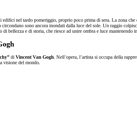
gli edifici nel tardo pomeriggio, proprio poco prima di sera. La zona che
lo circondano sono ancora inondati dalla luce del sole. Un raggio colpis
 di bellezza e di storia, che riesce ad unire ombra e luce mantenendo int
 Gogh
ichy”
di
Vincent Van Gogh
. Nell’opera, l’artista si occupa della rapp
ma visione del mondo.