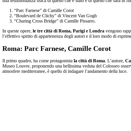
una testimonianza fisica di quello che è stato e di quello che sarà in fu
“Parc Farnese” di Camille Corot
“Boulevard de Clichy” di Vincent Van Gogh
“Charing Cross Bridge” di Camille Pissarro.
In queste opere,
le tre città di Roma, Parigi e Londra
vengono rappre
l’effettivo spirito di appartenenza degli autori e il loro modo di esprim
Roma: Parc Farnese, Camille Corot
Il primo quadro, ha come protagonista
la città di Roma
. L’autore,
Ca
Museo Louvre, proponendo una bellissima veduta del Colosseo osserva
atmosfere mediterranee, è quello di indagare l’andamento della luce.