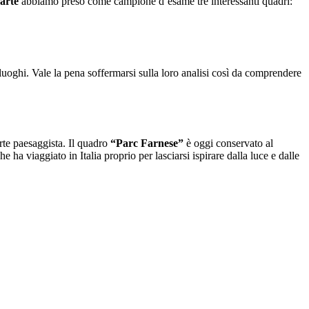
arte
abbiamo preso come campione d’esame tre interessanti quadri:
 luoghi.
Vale la pena soffermarsi sulla loro analisi così da comprendere
te paesaggista. Il quadro
“Parc Farnese”
è oggi conservato al
che ha viaggiato in Italia proprio per lasciarsi ispirare dalla luce e dalle