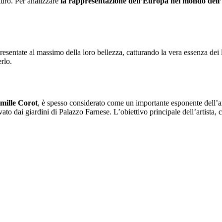
turo. Per analizzare
la rappresentazione dell’Europa nel mondo dell’
sentate al massimo della loro bellezza, catturando la vera essenza dei
erlo.
mille Corot
, è spesso considerato come un importante esponente dell’ar
to dai giardini di Palazzo Farnese.
L’obiettivo principale dell’artista, 