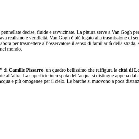
di pennellate decise, fluide e ravvicinate. La pittura serve a Van Gogh p
cava realismo e veridicità, Van Gogh è più legato alla trasmissione di sen
bora per trasmettere all’osservatore il senso di familiarità della strada. A
o nel mondo.
e”
di
Camille Pissarro
, un quadro bellissimo che raffigura la
città di 
rte all’altra. La superficie increspata dell’acqua si distingue appena dal
l’acqua e più omogenee per il cielo. Le barche si muovono a poca distan