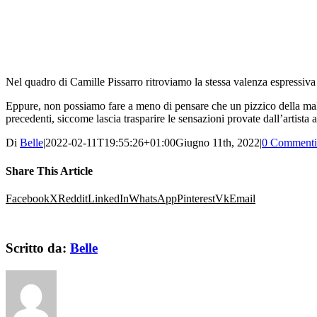
Nel quadro di Camille Pissarro ritroviamo la stessa valenza espressiva 
Eppure, non possiamo fare a meno di pensare che un pizzico della malin
precedenti, siccome lascia trasparire le sensazioni provate dall’artist
Di
Belle
|
2022-02-11T19:55:26+01:00
Giugno 11th, 2022
|
0 Commenti
Share This Article
Facebook
X
Reddit
LinkedIn
WhatsApp
Pinterest
Vk
Email
Scritto da:
Belle