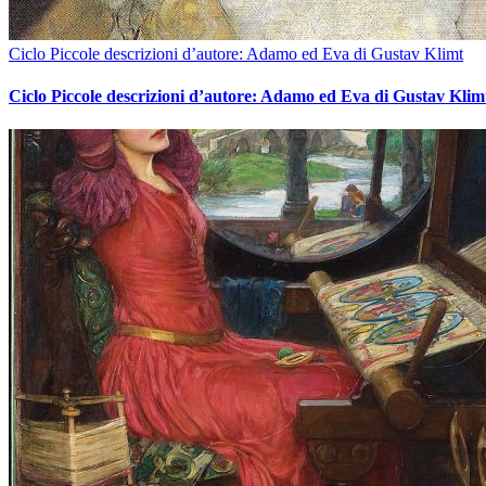
Ciclo Piccole descrizioni d’autore: Adamo ed Eva di Gustav Klimt
Ciclo Piccole descrizioni d’autore: Adamo ed Eva di Gustav Klim