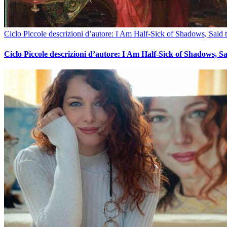
Ciclo Piccole descrizioni d’autore: I Am Half-Sick of Shadows, Said 
Ciclo Piccole descrizioni d’autore: I Am Half-Sick of Shadows, Sa