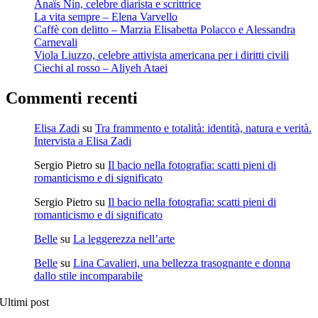
Anaïs Nin, celebre diarista e scrittrice
La vita sempre – Elena Varvello
Caffè con delitto – Marzia Elisabetta Polacco e Alessandra
Carnevali
Viola Liuzzo, celebre attivista americana per i diritti civili
Ciechi al rosso – Aliyeh Ataei
Commenti recenti
Elisa Zadi
su
Tra frammento e totalità: identità, natura e verità.
Intervista a Elisa Zadi
Sergio Pietro
su
Il bacio nella fotografia: scatti pieni di
romanticismo e di significato
Sergio Pietro
su
Il bacio nella fotografia: scatti pieni di
romanticismo e di significato
Belle
su
La leggerezza nell’arte
Belle
su
Lina Cavalieri, una bellezza trasognante e donna
dallo stile incomparabile
Ultimi post