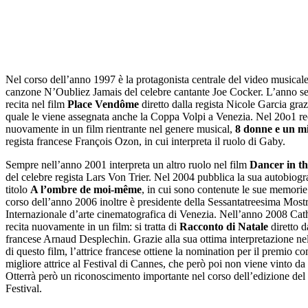
Nel corso dell’anno 1997 è la protagonista centrale del video musicale
canzone N’Oubliez Jamais del celebre cantante Joe Cocker. L’anno s
recita nel film
Place Vendôme
diretto dalla regista Nicole Garcia graz
quale le viene assegnata anche la Coppa Volpi a Venezia. Nel 20o1 re
nuovamente in un film rientrante nel genere musical,
8 donne e un mi
regista francese François Ozon, in cui interpreta il ruolo di Gaby.
Sempre nell’anno 2001 interpreta un altro ruolo nel film
Dancer in t
del celebre regista Lars Von Trier. Nel 2004 pubblica la sua autobiogra
titolo
A l’ombre de moi-même
, in cui sono contenute le sue memorie
corso dell’anno 2006 inoltre è presidente della Sessantatreesima Most
Internazionale d’arte cinematografica di Venezia. Nell’anno 2008 Cat
recita nuovamente in un film: si tratta di
Racconto di Natale
diretto d
francese Arnaud Desplechin. Grazie alla sua ottima interpretazione ne
di questo film, l’attrice francese ottiene la nomination per il premio c
migliore attrice al Festival di Cannes, che però poi non viene vinto da 
Otterrà però un riconoscimento importante nel corso dell’edizione del
Festival.