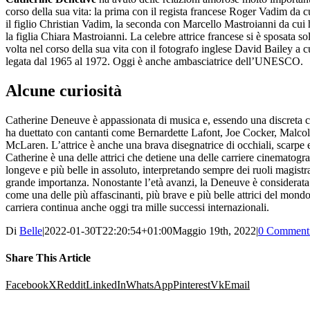
corso della sua vita: la prima con il regista francese Roger Vadim da c
il figlio Christian Vadim, la seconda con Marcello Mastroianni da cui
la figlia Chiara Mastroianni. La celebre attrice francese si è sposata so
volta nel corso della sua vita con il fotografo inglese David Bailey a cu
legata dal 1965 al 1972. Oggi è anche ambasciatrice dell’UNESCO.
Alcune curiosità
Catherine Deneuve è appassionata di musica e, essendo una discreta c
ha duettato con cantanti come Bernardette Lafont, Joe Cocker, Malco
McLaren. L’attrice è anche una brava disegnatrice di occhiali, scarpe e 
Catherine è una delle attrici che detiene una delle carriere cinematogra
longeve e più belle in assoluto, interpretando sempre dei ruoli magistra
grande importanza. Nonostante l’età avanzi, la Deneuve è considerata 
come una delle più affascinanti, più brave e più belle attrici del mond
carriera continua anche oggi tra mille successi internazionali.
Di
Belle
|
2022-01-30T22:20:54+01:00
Maggio 19th, 2022
|
0 Comment
Share This Article
Facebook
X
Reddit
LinkedIn
WhatsApp
Pinterest
Vk
Email