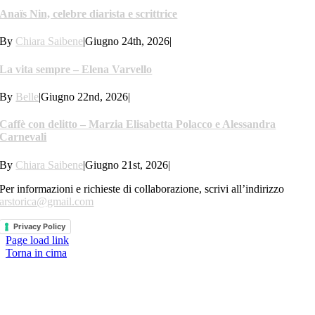
Anaïs Nin, celebre diarista e scrittrice
By
Chiara Saibene
|
Giugno 24th, 2026
|
La vita sempre – Elena Varvello
By
Belle
|
Giugno 22nd, 2026
|
Caffè con delitto – Marzia Elisabetta Polacco e Alessandra
Carnevali
By
Chiara Saibene
|
Giugno 21st, 2026
|
Per informazioni e richieste di collaborazione, scrivi all’indirizzo
arstorica@gmail.com
Privacy Policy
Page load link
Torna in cima