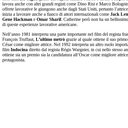
lavora anche con altri grandi registi come Dino Risi e Marco Bolognin
offerte lavorative le giungono anche dagli Stati Uniti, pertanto l’attric
inizia a lavorare anche a fianco di attori internazionali come
Jack Le
Gene Hackman
e
Omar Sharif
. Catherine però non ha un bellissimo
di queste esperienze lavorative americane.
Nell’anno 1981 interpreta una parte importante nel film del regista fr
François Truffaut,
L’ultimo metrò
grazie al quale ottiene il suo prim
César come migliore attrice. Nel 1992 interpreta un altro ruolo import
film
Indocina
diretto dal regista Régis Wargnier, in cui nello stesso a
ottiene sia un premio sia la candidatura all’Oscar come migliore attric
protagonista.