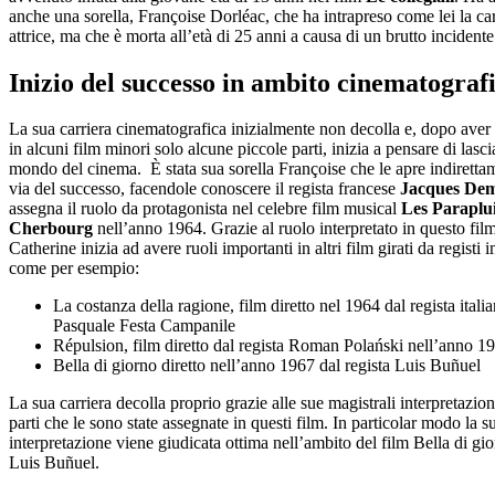
anche una sorella, Françoise Dorléac, che ha intrapreso come lei la car
attrice, ma che è morta all’età di 25 anni a causa di un brutto incidente
Inizio del successo in ambito cinematograf
La sua carriera cinematografica inizialmente non decolla e, dopo aver 
in alcuni film minori solo alcune piccole parti, inizia a pensare di lascia
mondo del cinema. È stata sua sorella Françoise che le apre indiretta
via del successo, facendole conoscere il regista francese
Jacques De
assegna il ruolo da protagonista nel celebre film musical
Les Paraplui
Cherbourg
nell’anno 1964. Grazie al ruolo interpretato in questo fil
Catherine inizia ad avere ruoli importanti in altri film girati da registi 
come per esempio:
La costanza della ragione, film diretto nel 1964 dal regista itali
Pasquale Festa Campanile
Répulsion, film diretto dal regista Roman Polański nell’anno 1
Bella di giorno diretto nell’anno 1967 dal regista Luis Buñuel
La sua carriera decolla proprio grazie alle sue magistrali interpretazion
parti che le sono state assegnate in questi film. In particolar modo la s
interpretazione viene giudicata ottima nell’ambito del film Bella di gio
Luis Buñuel.