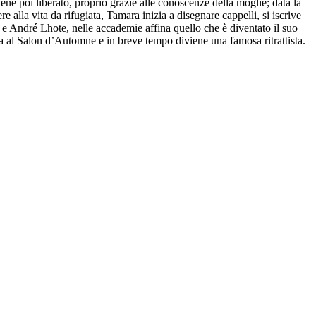
ne poi liberato, proprio grazie alle conoscenze della moglie; data la
e alla vita da rifugiata, Tamara inizia a disegnare cappelli, si iscrive
e André Lhote, nelle accademie affina quello che è diventato il suo
a al Salon d’Automne e in breve tempo diviene una famosa ritrattista.