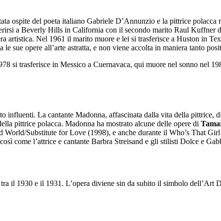
ata ospite del poeta italiano Gabriele D’Annunzio e la pittrice polacca r
ferirsi a Beverly Hills in California con il secondo marito Raul Kuffne
a artistica. Nel 1961 il marito muore e lei si trasferisce a Huston in Tex
 le sue opere all’arte astratta, e non viene accolta in maniera tanto posit
1978 si trasferisce in Messico a Cuernavaca, qui muore nel sonno nel 198
influenti. La cantante Madonna, affascinata dalla vita della pittrice, di
 della pittrice polacca. Madonna ha mostrato alcune delle opere di
Tamar
 World/Substitute for Love (1998), e anche durante il Who’s That Gir
così come l’attrice e cantante Barbra Streisand e gli stilisti Dolce e Ga
tra il 1930 e il 1931. L’opera diviene sin da subito il simbolo dell’Ar