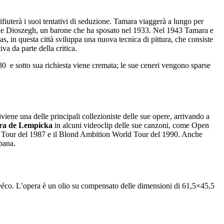
ifiuterà i suoi tentativi di seduzione. Tamara viaggerà a lungo per
r de Dioszegh, un barone che ha sposato nel 1933. Nel 1943 Tamara e
as, in questa città sviluppa una nuova tecnica di pittura, che consiste
iva da parte della critica.
0 e sotto sua richiesta viene cremata; le sue ceneri vengono sparse
viene una delle principali collezioniste delle sue opere, arrivando a
a de Lempicka
in alcuni videoclip delle sue canzoni, come Open
l Tour del 1987 e il Blond Ambition World Tour del 1990. Anche
bbana.
t Déco. L’opera è un olio su compensato delle dimensioni di 61,5×45,5