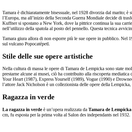
Tamara è dichiaratamente bisessuale, nel 1928 divorzia dal marito; è st
l’Europa, ma all’inizio della Seconda Guerra Mondiale decide di tras
Kuffner si spostano a New York, dove la pittrice continua la sua carrier
nell’utilizzo della spatola al posto del pennello. Questa tecnica avvicina
Tamara giura allora di non esporre più le sue opere in pubblico. Nel 
sul vulcano Popocatépetl.
Stile delle sue opere artistiche
Nella cultura di massa le opere di Tamara de Lempicka sono state molto 
prestarne alcune ai musei, ciò ha contribuito alla riscoperta mediatica
Your Heart (1987), Express Yourself (1989), Vogue (1990) e Drowned
l’attore Jack Nicholson è un collezionista delle opere della Lempicka, 
Ragazza in verde
La ragazza in verde
è un’opera realizzata da
Tamara de Lempicka
cm, fu esposta per la prima volta al Salon des independants nel 1932.