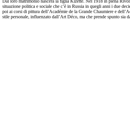
Dal loro matrimonio nascerà la figlia Kizette. Nel 1918 in piena Rivol
situazione politica e sociale che c’è in Russia in quegli anni i due deci
poi ai corsi di pittura dell’Académie de la Grande Chaumiere e dell’A
stile personale, influenzato dall’Art Déco, ma che prende spunto sia 