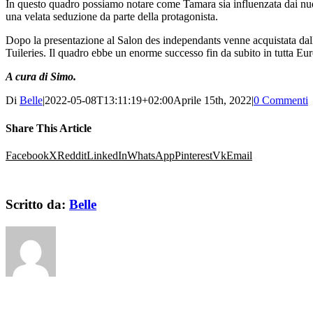
In questo quadro possiamo notare come Tamara sia influenzata dai nudi d
una velata seduzione da parte della protagonista.
Dopo la presentazione al Salon des independants venne acquistata dall
Tuileries. Il quadro ebbe un enorme successo fin da subito in tutta Eur
A cura di Simo.
Di
Belle
|
2022-05-08T13:11:19+02:00
Aprile 15th, 2022
|
0 Commenti
Share This Article
Facebook
X
Reddit
LinkedIn
WhatsApp
Pinterest
Vk
Email
Scritto da:
Belle