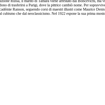
uzione Russa, il marito di Tamara viene arrestato dai Bolscevichi, ma vie
dono di trasferirsi a Parigi, dove la pittrice cambiò nome. Per sopravviver
cadémie Ranson, seguendo corsi di maestri illustri come Maurice Denis 
dal cubismo che dal neoclassicismo. Nel 1922 espone la sua prima mostr