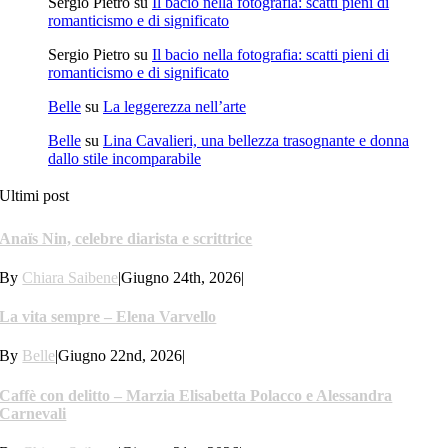
Sergio Pietro
su
Il bacio nella fotografia: scatti pieni di
romanticismo e di significato
Sergio Pietro
su
Il bacio nella fotografia: scatti pieni di
romanticismo e di significato
Belle
su
La leggerezza nell’arte
Belle
su
Lina Cavalieri, una bellezza trasognante e donna
dallo stile incomparabile
Ultimi post
Anaïs Nin, celebre diarista e scrittrice
By
Chiara Saibene
|
Giugno 24th, 2026
|
La vita sempre – Elena Varvello
By
Belle
|
Giugno 22nd, 2026
|
Caffè con delitto – Marzia Elisabetta Polacco e Alessandra
Carnevali