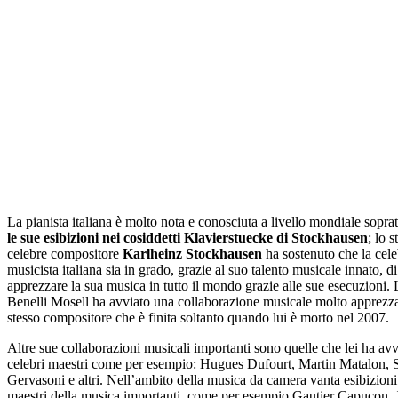
La pianista italiana è molto nota e conosciuta a livello mondiale sopra
le sue esibizioni nei cosiddetti Klavierstuecke di Stockhausen
; lo s
celebre compositore
Karlheinz Stockhausen
ha sostenuto che la cel
musicista italiana sia in grado, grazie al suo talento musicale innato, di
apprezzare la sua musica in tutto il mondo grazie alle sue esecuzioni. 
Benelli Mosell ha avviato una collaborazione musicale molto apprezza
stesso compositore che è finita soltanto quando lui è morto nel 2007.
Altre sue collaborazioni musicali importanti sono quelle che lei ha av
celebri maestri come per esempio: Hugues Dufourt, Martin Matalon, 
Gervasoni e altri. Nell’ambito della musica da camera vanta esibizion
maestri della musica importanti, come per esempio Gautier Capucon, 