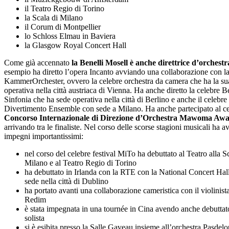
il Teatro Regio di Torino
la Scala di Milano
il Corum di Montpellier
lo Schloss Elmau in Baviera
la Glasgow Royal Concert Hall
Come già accennato
la Benelli Mosell è anche direttrice d’orchestr
esempio ha diretto l’opera Incanto avviando una collaborazione con l
KammerOrchester, ovvero la celebre orchestra da camera che ha la su
operativa nella città austriaca di Vienna. Ha anche diretto la celebre B
Sinfonia che ha sede operativa nella città di Berlino e anche il celebre
Divertimento Ensemble con sede a Milano. Ha anche partecipato al c
Concorso Internazionale di Direzione d’Orchestra Mawoma Aw
arrivando tra le finaliste. Nel corso delle scorse stagioni musicali ha a
impegni importantissimi:
nel corso del celebre festival MiTo ha debuttato al Teatro alla S
Milano e al Teatro Regio di Torino
ha debuttato in Irlanda con la RTE con la National Concert Hal
sede nella città di Dublino
ha portato avanti una collaborazione cameristica con il violinis
Redim
è stata impegnata in una tournée in Cina avendo anche debutta
solista
si è esibita presso la Salle Gaveau insieme all’orchestra Pasdel