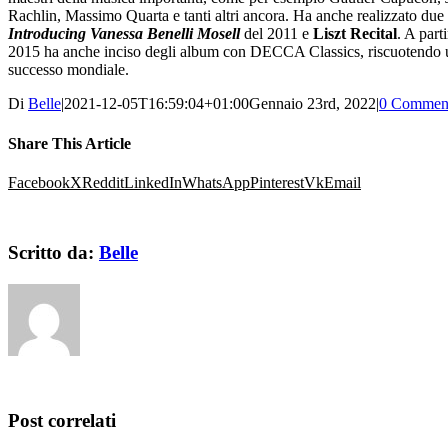
Rachlin, Massimo Quarta e tanti altri ancora. Ha anche realizzato due 
Introducing Vanessa Benelli Mosell
del 2011 e
Liszt Recital
. A parti
2015 ha anche inciso degli album con DECCA Classics, riscuotendo 
successo mondiale.
Di
Belle
|
2021-12-05T16:59:04+01:00
Gennaio 23rd, 2022
|
0 Commen
Share This Article
Facebook
X
Reddit
LinkedIn
WhatsApp
Pinterest
Vk
Email
Scritto da:
Belle
Post correlati