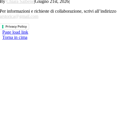
By
Chiara Saibene
|
Giugno 21st, 2026
|
Per informazioni e richieste di collaborazione, scrivi all’indirizzo
arstorica@gmail.com
Privacy Policy
Page load link
Torna in cima