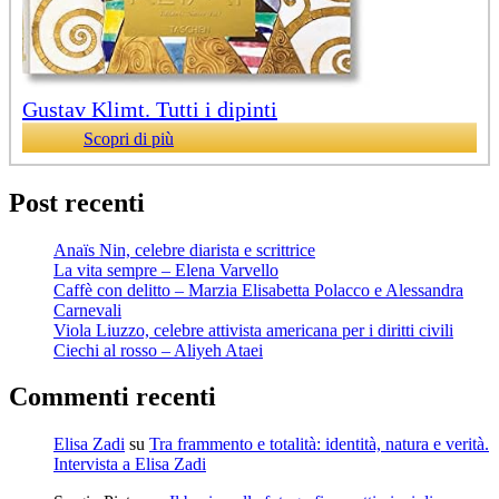
Gustav Klimt. Tutti i dipinti
Scopri di più
Post recenti
Anaïs Nin, celebre diarista e scrittrice
La vita sempre – Elena Varvello
Caffè con delitto – Marzia Elisabetta Polacco e Alessandra
Carnevali
Viola Liuzzo, celebre attivista americana per i diritti civili
Ciechi al rosso – Aliyeh Ataei
Commenti recenti
Elisa Zadi
su
Tra frammento e totalità: identità, natura e verità.
Intervista a Elisa Zadi