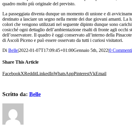
quadro molto più originale del previsto.
La passeggiata diventa dunque un momento di unione e di avvicinam
destinato a lasciare un segno nella mente dei due giovani amanti. La l
colori che vengono utilizzati nel seguente dipinto dunque sono carichi 
cosicché ogni dettaglio dell’ambientazione risalti di fronte agli occhi st
dell’osservatore. Il quadro è oggi conservato all’interno della Pinacot
di Ascoli Piceno e può essere osservato da tutti i curiosi visitatori.
Di
Belle
|
2022-01-07T17:09:45+01:00
Gennaio 5th, 2022
|
0 Commenti
Share This Article
Facebook
X
Reddit
LinkedIn
WhatsApp
Pinterest
Vk
Email
Scritto da:
Belle