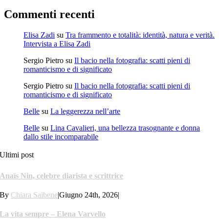
Commenti recenti
Elisa Zadi
su
Tra frammento e totalità: identità, natura e verità.
Intervista a Elisa Zadi
Sergio Pietro
su
Il bacio nella fotografia: scatti pieni di
romanticismo e di significato
Sergio Pietro
su
Il bacio nella fotografia: scatti pieni di
romanticismo e di significato
Belle
su
La leggerezza nell’arte
Belle
su
Lina Cavalieri, una bellezza trasognante e donna
dallo stile incomparabile
Ultimi post
Anaïs Nin, celebre diarista e scrittrice
By
Chiara Saibene
|
Giugno 24th, 2026
|
La vita sempre – Elena Varvello