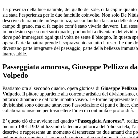
La presenza della luce naturale, del giallo del sole, ci fa capire quanto
sia stata l’esperienza per le due fanciulle coinvolte. Non solo De Nittis
descrive chiaramente un’esperienza, raccontandoci la storia delle due
campo di grano, ma ci fa capire com’è stato viverla davvero. Lui stess
immedesima spesso nei suoi quadri, portandoli a diventare dei vividi r
dove può immergersi ogni qual volta ne sente il bisogno. In questa spe
opera d’arte la natura prende il sopravvento su tutto il resto. Le due d
diventano parte integrante del paesaggio, parte della bellezza immutab
inarrestabile.
Passeggiata amorosa, Giuseppe Pellizza da
Volpedo
Passiamo ora al secondo quadro, opera gloriosa di
Giuseppe Pellizza
Volpedo
. Il pittore appartiene alla corrente artistica del divisionismo, 
pittorico dinamico e dal forte impatto visivo. Le forme rappresentate n
divisionisti sono ottenute attraverso l’associazione di punti e linee, che
collaborano insieme per trasmettere l’idea di continuità e profondità.
E’ questo ciò che avviene nel quadro
“Passeggiata Amorosa”
, reali
biennio 1901-1902 utilizzando la tecnica pittorica dell’olio su tela; l’ar
descrive e rappresenta un momento di tenerezza tra due amanti che p
nel proprio cammino. L’amore che unisce i due protagonisti, è palpab