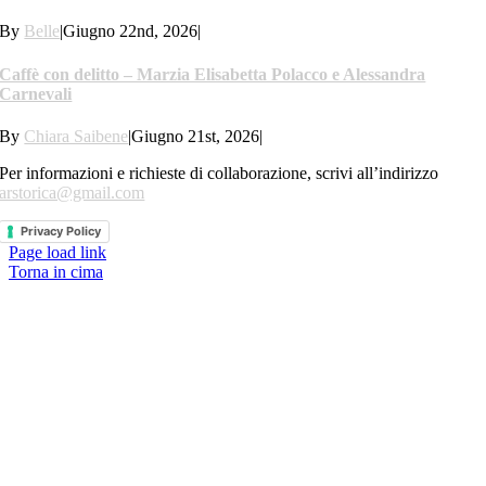
By
Belle
|
Giugno 22nd, 2026
|
Caffè con delitto – Marzia Elisabetta Polacco e Alessandra
Carnevali
By
Chiara Saibene
|
Giugno 21st, 2026
|
Per informazioni e richieste di collaborazione, scrivi all’indirizzo
arstorica@gmail.com
Privacy Policy
Page load link
Torna in cima