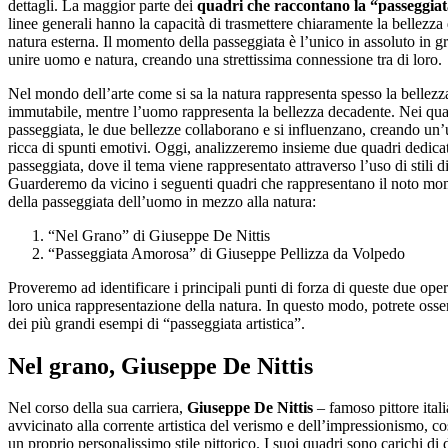
dettagli. La maggior parte dei
quadri che raccontano la “passeggia
linee generali
hanno la capacità di trasmettere chiaramente la bellezza 
natura esterna. Il momento della passeggiata è l’unico in assoluto in g
unire uomo e natura, creando una strettissima connessione tra di loro.
Nel mondo dell’arte come si sa la natura rappresenta spesso la bellezz
immutabile, mentre l’uomo rappresenta la bellezza decadente. Nei quad
passeggiata, le due bellezze collaborano e si influenzano, creando un
ricca di spunti emotivi. Oggi, analizzeremo insieme due quadri dedicat
passeggiata, dove il tema viene rappresentato attraverso l’uso di stili di
Guarderemo da vicino i seguenti quadri che rappresentano il noto m
della passeggiata dell’uomo in mezzo alla natura:
“Nel Grano” di Giuseppe De Nittis
“Passeggiata Amorosa” di Giuseppe Pellizza da Volpedo
Proveremo ad identificare i principali punti di forza di queste due oper
loro unica rappresentazione della natura. In questo modo, potrete oss
dei più grandi esempi di “passeggiata artistica”.
Nel grano, Giuseppe De Nittis
Nel corso della sua carriera,
Giuseppe De Nittis
– famoso pittore itali
avvicinato alla corrente artistica del verismo e dell’impressionismo, c
un proprio personalissimo stile pittorico. I suoi quadri sono carichi di d